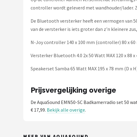
Dali
controller wordt geleverd met wandhouder/lader. Zo 
Ultimea
De Bluetooth versterker heeft een vermogen van 
van de versterker is iets groter dan z'n kleinere z
Carlinkit
N-Joy controller 140 x 100 mm (controller) 80 x 6
Alle merken →
Versterker Bluetooth 4.0 2x 50 Watt MAX 120 x 88 x 4
Speakerset Samba 65 Watt MAX 195 x 78 mm (D x H
Prijsvergelijking overige
De AquaSound EMN50-SC Badkamerradio set 50 wa
€ 17,99.
Bekijk alle overige
.
MEER VAN AQUASOUND