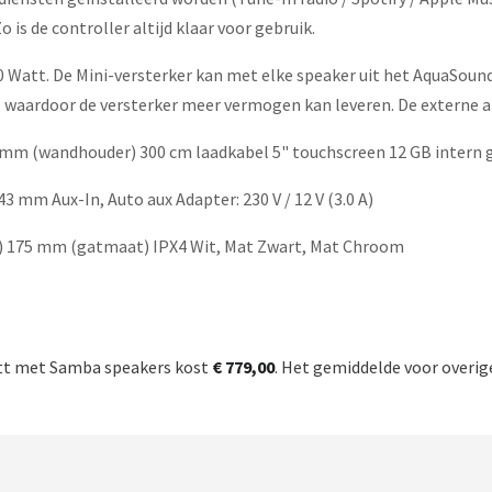
is de controller altijd klaar voor gebruik.
50 Watt. De Mini-versterker kan met elke speaker uit het AquaS
us, waardoor de versterker meer vermogen kan leveren. De externe 
0 mm (wandhouder) 300 cm laadkabel 5" touchscreen 12 GB intern g
3 mm Aux-In, Auto aux Adapter: 230 V / 12 V (3.0 A)
) 175 mm (gatmaat) IPX4 Wit, Mat Zwart, Mat Chroom
tt met Samba speakers kost
€ 779,00
. Het gemiddelde voor overige