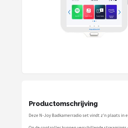
Shop
POPULAIRE MERKEN
Power Dynamics
Soundskins
Teufel
ArtSound
JBL
AquaSound
Productomschrijving
Deze N-Joy Badkamerradio set vindt z'n plaats in 
Fenton
Op de controller kunnen verschillende streamings d