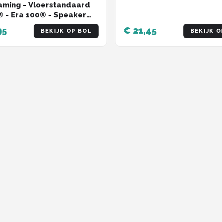
ming - Vloerstandaard
 - Era 100® - Speaker
ard - Muziek -
95
€ 21,45
BEKIJK OP BOL
BEKIJK O
managment - Speaker -