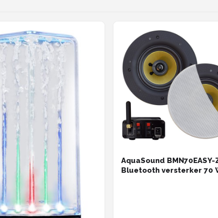
AquaSound BMN70EASY
Bluetooth versterker 70 
met Zumba speakers