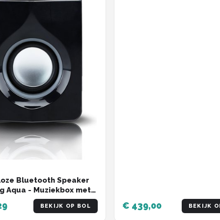
oze Bluetooth Speaker
g Aqua - Muziekbox met
onnectie en
29
€ 439,00
BEKIJK OP BOL
BEKIJK O
onteinen - Partybox met
how - Compact en