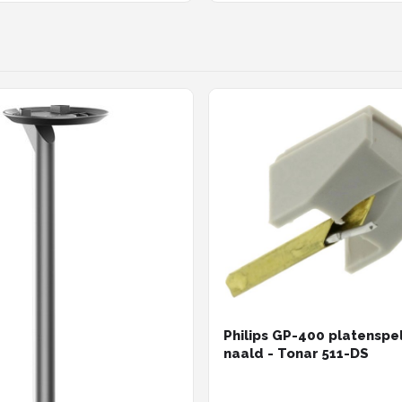
ig - Zwart
Philips GP-400 platenspe
naald - Tonar 511-DS