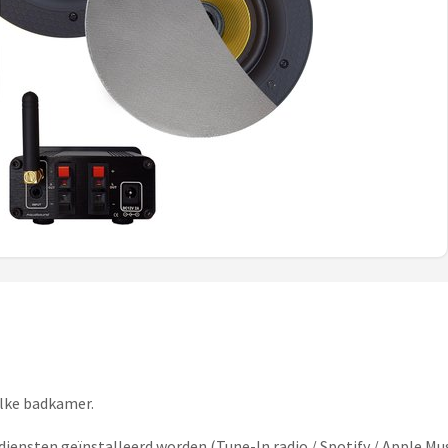
elke badkamer.
iensten geïnstalleerd worden (Tune-In radio / Spotify / Apple Mus