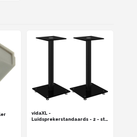
vidaXL -
ler
Luidsprekerstandaards - 2 - st -
1 - pijler - gehard - glas - zwart