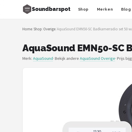
Soundbarspot
Shop
Merken
Blog
Zoeken
Home
/
Shop
/
Overige
/
AquaSound EMN50-SC Badkamerradio set 50 wa
NAVIGATIE
Shop
AquaSound EMN50-SC Ba
Merken
Merk:
AquaSound
· Bekijk andere
AquaSound Overige
·
Prijs bi
Blog
Muziekstijlen
Sonos
JBL
Samsung