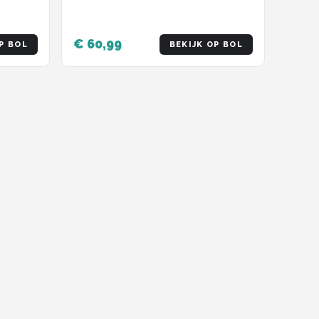
€ 60,99
P BOL
BEKIJK OP BOL