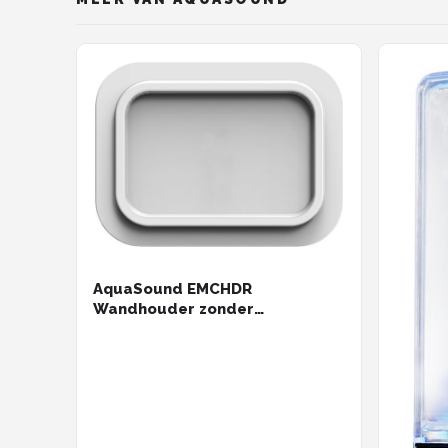
AquaSound EMCHDR
Wandhouder zonder
laadfunctie voor N-Joy
controller