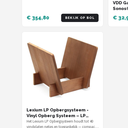
VDD Ga
Sonos®
Standa
€ 354,80
€ 32,
BEKIJK OP BOL
Kabel
Zwart
Lexium LP Opbergsysteem -
Vinyl Opberg Systeem – LP
houde - LP Kast - Platenrek – LP
Het Lexium LP Opbergsysteem houdt tot 40
vinylplaten netjes en toegankelijk — compact
Rek – Platenhouder - Vinyl Rek