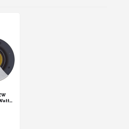
-ZW
Watt