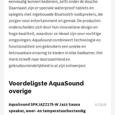
eenvoudig kunnen bedienen, zelfs onder de douche.
Daarnaast zijn er speciale waterproof tablets en
Shop
spiegels met ingebouwde Bluetooth-luidsprekers, die
POPULAIRE MERKEN
zorgen voor entertainment en gemak. De producten
onderscheiden zich door hun innovatieve design en
Power Dynamics
hoge kwaliteit, waardoor ze ideaal zijn voor vochtige
omgevingen. AquaSound combineert technologie en
Soundskins
functionaliteit om gebruikers een unieke en
betrouwbare ervaring te bieden in elke badkamer. Het
Teufel
merk streeft naar duurzaamheid en
gebruiksvriendelijkheid in al zijn ontwerpen.
ArtSound
JBL
Voordeligste AquaSound
overige
AquaSound
AquaSound SPKJAZZ175-W Jazz Sauna
Fenton
€ 139,00
speaker, weer- en temperatuurbestendig