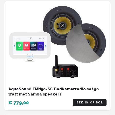
AquaSound EMN50-SC Badkamerradio set 50
watt met Samba speakers
€ 779,00
BEKIJK OP BOL