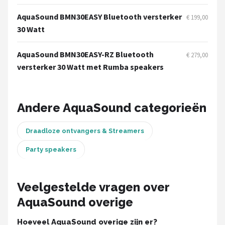
Dali
AquaSound BMN30EASY Bluetooth versterker
€ 199,00
Ultimea
30 Watt
Carlinkit
AquaSound BMN30EASY-RZ Bluetooth
€ 279,00
versterker 30 Watt met Rumba speakers
Alle merken →
Andere AquaSound categorieën
Draadloze ontvangers & Streamers
Party speakers
Veelgestelde vragen over
AquaSound overige
Hoeveel AquaSound overige zijn er?