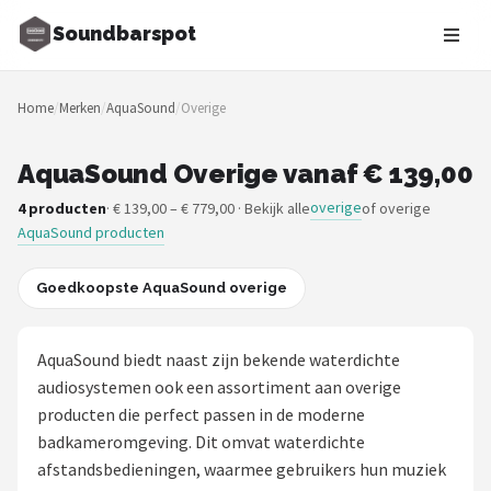
Soundbarspot
Zoeken
Home
/
Merken
/
AquaSound
/
Overige
NAVIGATIE
Shop
AquaSound Overige vanaf € 139,00
overige
4 producten
· € 139,00 – € 779,00 · Bekijk alle
of overige
Merken
AquaSound producten
Blog
Goedkoopste AquaSound overige
Muziekstijlen
AquaSound biedt naast zijn bekende waterdichte
Sonos
audiosystemen ook een assortiment aan overige
producten die perfect passen in de moderne
JBL
badkameromgeving. Dit omvat waterdichte
afstandsbedieningen, waarmee gebruikers hun muziek
Samsung