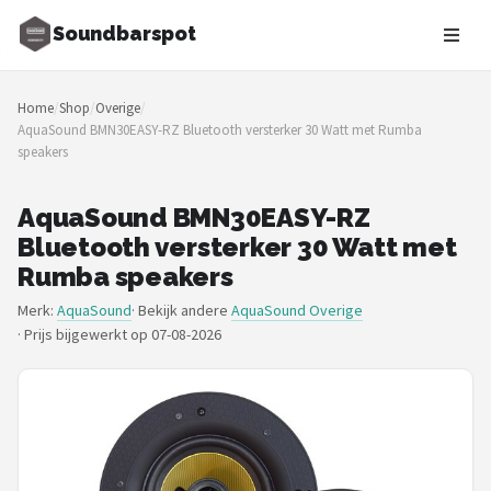
Soundbarspot
Zoeken
Home
/
Shop
/
Overige
/
NAVIGATIE
AquaSound BMN30EASY-RZ Bluetooth versterker 30 Watt met Rumba
speakers
Shop
Merken
AquaSound BMN30EASY-RZ
Bluetooth versterker 30 Watt met
Blog
Rumba speakers
Merk:
AquaSound
· Bekijk andere
AquaSound Overige
Muziekstijlen
·
Prijs bijgewerkt op 07-08-2026
Sonos
JBL
Samsung