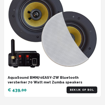
AquaSound BMN70EASY-ZW Bluetooth
versterker 70 Watt met Zumba speakers
€ 439,00
BEKIJK OP BOL