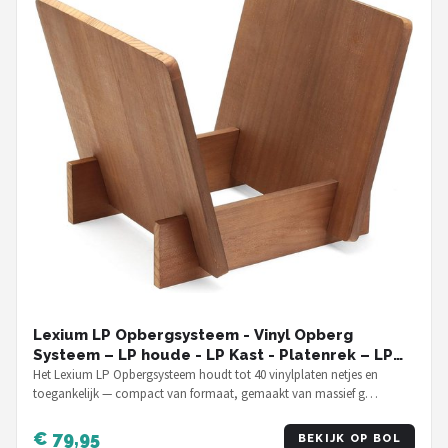
Lexium LP Opbergsysteem - Vinyl Opberg
Systeem – LP houde - LP Kast - Platenrek – LP
Rek – Platenhouder - Vinyl Rek
Het Lexium LP Opbergsysteem houdt tot 40 vinylplaten netjes en
toegankelijk — compact van formaat, gemaakt van massief g…
€ 79,95
BEKIJK OP BOL