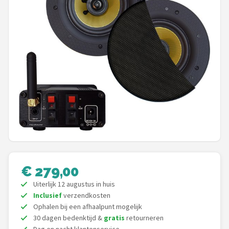
Shop
POPULAIRE MERKEN
Power Dynamics
Soundskins
Teufel
ArtSound
JBL
€ 279,00
AquaSound
Uiterlijk 12 augustus in huis
Inclusief
verzendkosten
Ophalen bij een afhaalpunt mogelijk
Fenton
30 dagen bedenktijd &
gratis
retourneren
Dag en nacht klantenservice