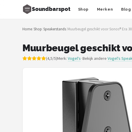
Soundbarspot
Shop
Merken
Blog
Zoeken
Home
/
Shop
/
Speakerstands
/
Muurbeugel geschikt voor Sonos® Era 30
NAVIGATIE
Shop
Muurbeugel geschikt vo
Merken
(4,5/5)
Merk:
Vogel's
· Bekijk andere
Vogel's Spea
Blog
Muziekstijlen
Sonos
JBL
Samsung