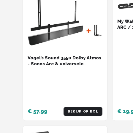
My Wal
ARC / 
Vogel’s Sound 3550 Dolby Atmos
- Sonos Arc & universele
Soundbar beugel
€ 57,99
€ 19,
BEKIJK OP BOL