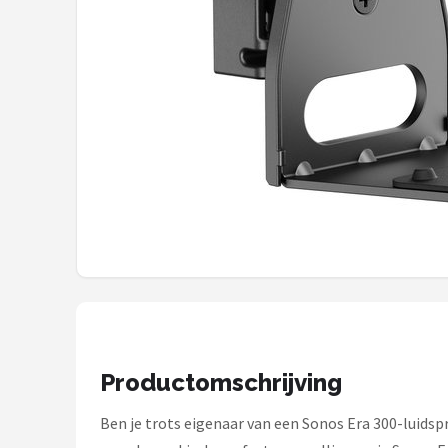
Shop
POPULAIRE MERKEN
Power Dynamics
Soundskins
Teufel
ArtSound
JBL
AquaSound
Productomschrijving
Fenton
Ben je trots eigenaar van een Sonos Era 300-luids