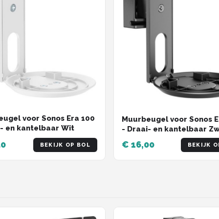
ugel voor Sonos Era 100
Muurbeugel voor Sonos E
i- en kantelbaar Wit
- Draai- en kantelbaar Z
50
€ 16,00
BEKIJK OP BOL
BEKIJK O