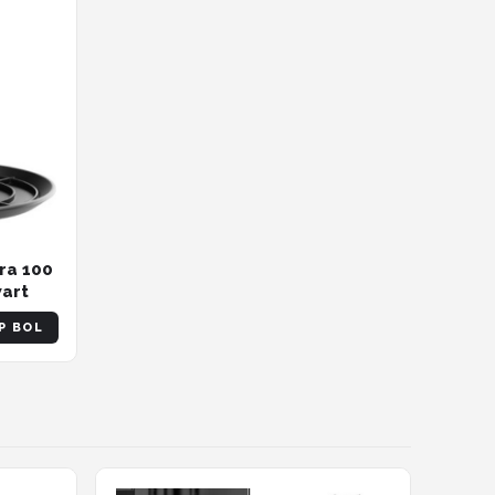
ra 100
wart
P BOL