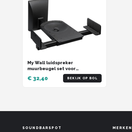
My Wall luidspreker
muurbeugel set voor
luidsprekers - klembevestiging
€ 32,40
BEKIJK OP BOL
- tot 25 kg / zwart
SOUNDBARSPOT
MERKEN