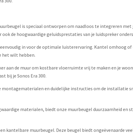
ra 300.
muurbeugel is speciaal ontworpen om naadloos te integreren met j
ar ook de hoogwaardige geluidsprestaties van je luidspreker onder
er eenvoudig in voor de optimale luisterervaring. Kantel omhoog of
e het wilt hebben.
eker aan de muur om kostbare vloerruimte vrij te maken en je wo
st bij je Sonos Era 300.
e montagematerialen en duidelijke instructies om de installatie 
waardige materialen, biedt onze muurbeugel duurzaamheid en stijl
en kantelbare muurbeugel. Deze beugel biedt ongeëvenaarde veelzi