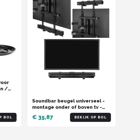
voor
on /
Soundbar beugel universeel -
montage onder of boven tv -
wandmontage
€ 35,87
P BOL
BEKIJK OP BOL