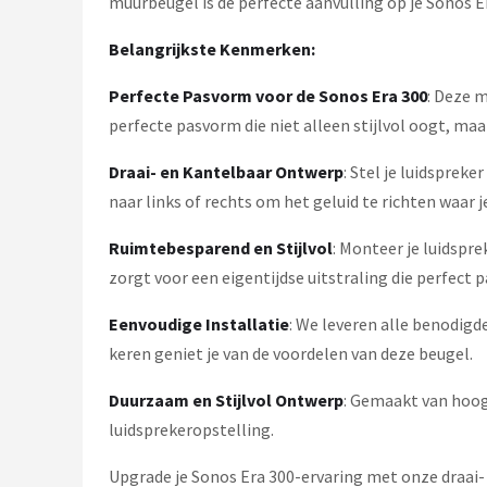
muurbeugel is de perfecte aanvulling op je Sonos E
Dali
Belangrijkste Kenmerken:
Ultimea
Perfecte Pasvorm voor de Sonos Era 300
: Deze 
Carlinkit
perfecte pasvorm die niet alleen stijlvol oogt, ma
Alle merken →
Draai- en Kantelbaar Ontwerp
: Stel je luidsprek
naar links of rechts om het geluid te richten waar j
Ruimtebesparend en Stijlvol
: Monteer je luidspr
zorgt voor een eigentijdse uitstraling die perfect pa
Eenvoudige Installatie
: We leveren alle benodigd
keren geniet je van de voordelen van deze beugel.
Duurzaam en Stijlvol Ontwerp
: Gemaakt van hoog
luidsprekeropstelling.
Upgrade je Sonos Era 300-ervaring met onze draai- 