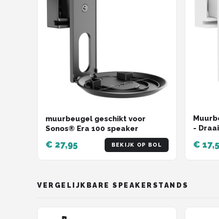
Muurbe
muurbeugel geschikt voor
- Draa
Sonos® Era 100 speaker
€ 27,95
€ 17,
BEKIJK OP BOL
VERGELIJKBARE SPEAKERSTANDS