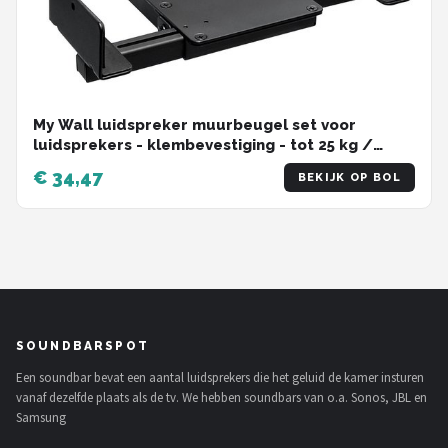
My Wall luidspreker muurbeugel set voor
luidsprekers - klembevestiging - tot 25 kg /
zwart
€ 34,47
BEKIJK OP BOL
SOUNDBARSPOT
Een soundbar bevat een aantal luidsprekers die het geluid de kamer insturen
vanaf dezelfde plaats als de tv. We hebben soundbars van o.a. Sonos, JBL en
Samsung