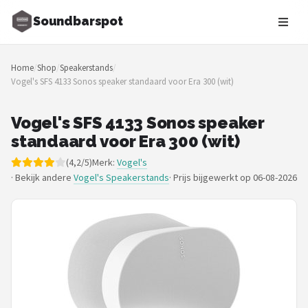
Soundbarspot
Zoeken
Home
/
Shop
/
Speakerstands
/
NAVIGATIE
Vogel's SFS 4133 Sonos speaker standaard voor Era 300 (wit)
Shop
Vogel's SFS 4133 Sonos speaker
Merken
standaard voor Era 300 (wit)
(4,2/5)
Merk:
Vogel's
Blog
· Bekijk andere
Vogel's Speakerstands
·
Prijs bijgewerkt op 06-08-2026
Muziekstijlen
Sonos
JBL
Samsung