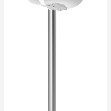
Shop
POPULAIRE MERKEN
Power Dynamics
Soundskins
Teufel
ArtSound
JBL
AquaSound
Fenton