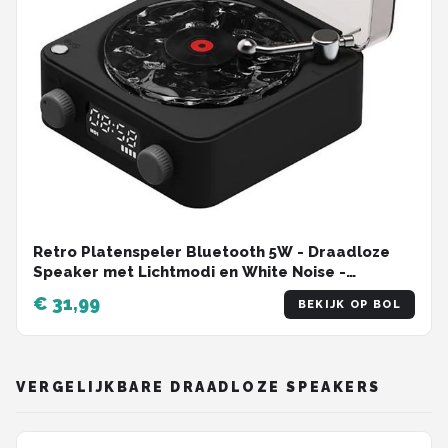
Retro Platenspeler Bluetooth 5W - Draadloze
Speaker met Lichtmodi en White Noise -
Partybox Met AUX En TF-Kaart - Platenspeler
€ 31,99
BEKIJK OP BOL
Bluetooth - 14,2 x 15,3 x 6,7 cm - Zwart
VERGELIJKBARE DRAADLOZE SPEAKERS