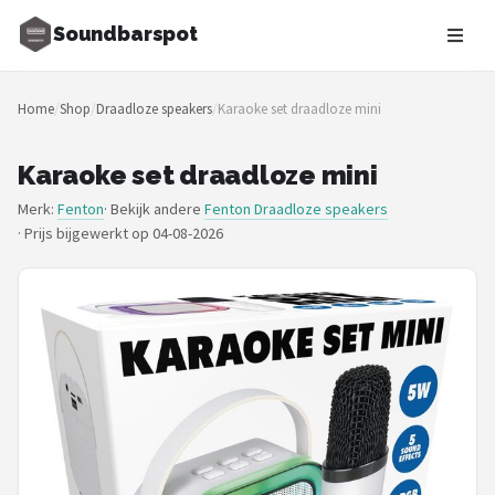
Soundbarspot
Zoeken
Home
/
Shop
/
Draadloze speakers
/
Karaoke set draadloze mini
NAVIGATIE
Shop
Karaoke set draadloze mini
Merk:
Fenton
· Bekijk andere
Fenton Draadloze speakers
Merken
·
Prijs bijgewerkt op 04-08-2026
Blog
Muziekstijlen
Sonos
JBL
Samsung