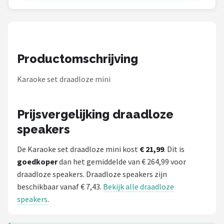
Dali
Ultimea
Carlinkit
Productomschrijving
Alle merken →
Karaoke set draadloze mini
Prijsvergelijking draadloze
speakers
De Karaoke set draadloze mini kost
€ 21,99
. Dit is
goedkoper
dan het gemiddelde van € 264,99 voor
draadloze speakers. Draadloze speakers zijn
beschikbaar vanaf € 7,43.
Bekijk alle draadloze
speakers
.