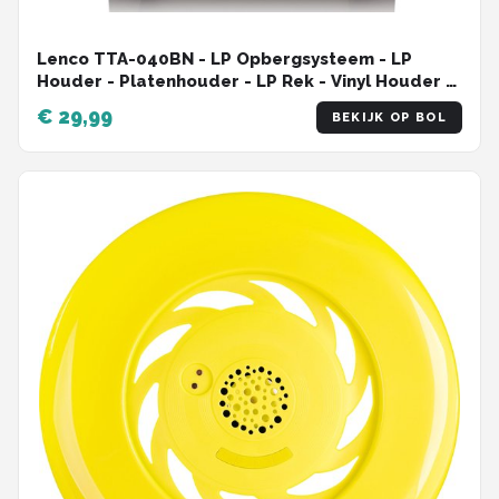
Lenco TTA-040BN - LP Opbergsysteem - LP
Houder - Platenhouder - LP Rek - Vinyl Houder -
40 Platen - Bruin
€ 29,99
BEKIJK OP BOL