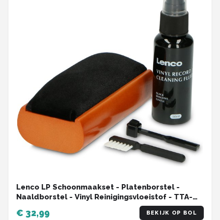
Lenco LP Schoonmaakset - Platenborstel -
Naaldborstel - Vinyl Reinigingsvloeistof - TTA-
5IN1
€ 32,99
BEKIJK OP BOL