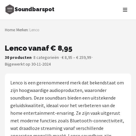
Soundbarspot
Zoeken
Home
/
Merken
/
Lenco
NAVIGATIE
Shop
Lenco vanaf € 8,95
30 producten
· 8 categorieën · € 8,95 – € 259,99 ·
Merken
Bijgewerkt op 30-11-2024
Blog
Lenco is een gerenommeerd merk dat bekendstaat om
Muziekstijlen
zijn hoogwaardige audioproducten, waaronder
soundbars. Deze soundbars bieden een uitstekende
Sonos
geluidskwaliteit, ideaal voor het verbeteren van de
home entertainment-ervaring. Ze zijn vaak uitgerust
JBL
met moderne functies zoals Bluetooth-connectiviteit,
wat draadloze streaming vanaf verschillende
Samsung
apparaten mogelijk maakt. Lenco soundbars zijn