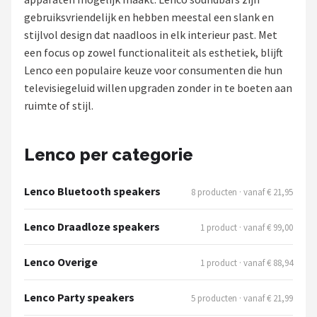
gebruiksvriendelijk en hebben meestal een slank en
Shop
stijlvol design dat naadloos in elk interieur past. Met
een focus op zowel functionaliteit als esthetiek, blijft
POPULAIRE MERKEN
Lenco een populaire keuze voor consumenten die hun
Power Dynamics
televisiegeluid willen upgraden zonder in te boeten aan
ruimte of stijl.
Soundskins
Teufel
Lenco per categorie
ArtSound
Lenco Bluetooth speakers
8 producten · vanaf € 21,95
JBL
Lenco Draadloze speakers
1 product · vanaf € 99,00
AquaSound
Lenco Overige
1 product · vanaf € 88,94
Fenton
Lenco Party speakers
5 producten · vanaf € 21,99