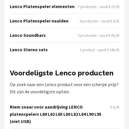
Dali
Lenco Platenspeler elementen
7 producten · vanaf € 19,95
Ultimea
Lenco Platenspeler naalden
4 producten · vanaf € 8,95
Carlinkit
Lenco Soundbars
3 producten · vanaf € 89,99
Alle merken →
Lenco Stereo sets
1 product · vanaf € 249,95
Voordeligste Lenco producten
Op zoek naar een Lenco product voor een scherpe prijs?
Dit zijn de voordeligste opties:
Riem snaar voor aandrijving LENCO
€ 8,95
platenspelers L60 L62 L65 L80 L82 L84 L90 L95
(niet USB)