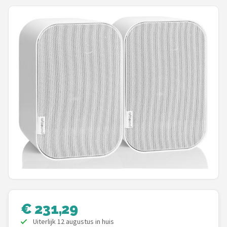
Shop
POPULAIRE MERKEN
Power Dynamics
Soundskins
Teufel
ArtSound
JBL
AquaSound
Fenton
€ 231,29
Uiterlijk 12 augustus in huis