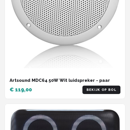
Artsound MDC64 50W Wit luidspreker - paar
€ 119,00
BEKIJK OP BOL