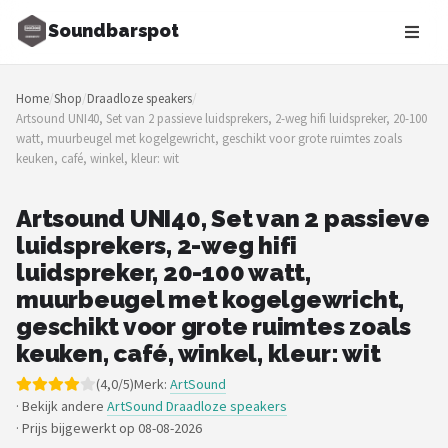
Soundbarspot
Zoeken
Home
/
Shop
/
Draadloze speakers
/
NAVIGATIE
Artsound UNI40, Set van 2 passieve luidsprekers, 2-weg hifi luidspreker, 20-100
watt, muurbeugel met kogelgewricht, geschikt voor grote ruimtes zoals
Shop
keuken, café, winkel, kleur: wit
Merken
Artsound UNI40, Set van 2 passieve
luidsprekers, 2-weg hifi
Blog
luidspreker, 20-100 watt,
Muziekstijlen
muurbeugel met kogelgewricht,
geschikt voor grote ruimtes zoals
Sonos
keuken, café, winkel, kleur: wit
(4,0/5)
Merk:
ArtSound
JBL
· Bekijk andere
ArtSound Draadloze speakers
·
Prijs bijgewerkt op 08-08-2026
Samsung