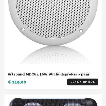
Artsound MDC64 50W Wit luidspreker - paar
€ 119,00
BEKIJK OP BOL