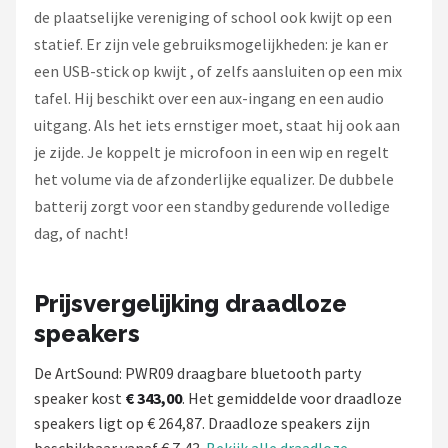
de plaatselijke vereniging of school ook kwijt op een
statief. Er zijn vele gebruiksmogelijkheden: je kan er
een USB-stick op kwijt , of zelfs aansluiten op een mix
tafel. Hij beschikt over een aux-ingang en een audio
uitgang. Als het iets ernstiger moet, staat hij ook aan
je zijde. Je koppelt je microfoon in een wip en regelt
het volume via de afzonderlijke equalizer. De dubbele
batterij zorgt voor een standby gedurende volledige
dag, of nacht!
Prijsvergelijking draadloze
speakers
De ArtSound: PWR09 draagbare bluetooth party
speaker kost
€ 343,00
. Het gemiddelde voor draadloze
speakers ligt op € 264,87. Draadloze speakers zijn
beschikbaar vanaf € 7,43.
Bekijk alle draadloze