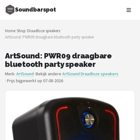
Soundbarspot
Zoeken
Home
/
Shop
/
Draadloze speakers
/
NAVIGATIE
ArtSound: PWR09 draagbare bluetooth party speaker
Shop
ArtSound: PWR09 draagbare
Merken
bluetooth party speaker
Merk:
ArtSound
· Bekijk andere
ArtSound Draadloze speakers
Blog
·
Prijs bijgewerkt op 07-08-2026
Muziekstijlen
Sonos
JBL
Samsung