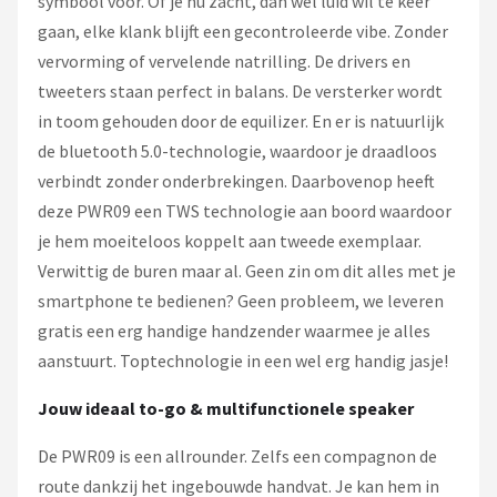
symbool voor. Of je nu zacht, dan wel luid wil te keer
gaan, elke klank blijft een gecontroleerde vibe. Zonder
vervorming of vervelende natrilling. De drivers en
tweeters staan perfect in balans. De versterker wordt
in toom gehouden door de equilizer. En er is natuurlijk
de bluetooth 5.0-technologie, waardoor je draadloos
verbindt zonder onderbrekingen. Daarbovenop heeft
deze PWR09 een TWS technologie aan boord waardoor
je hem moeiteloos koppelt aan tweede exemplaar.
Verwittig de buren maar al. Geen zin om dit alles met je
smartphone te bedienen? Geen probleem, we leveren
gratis een erg handige handzender waarmee je alles
aanstuurt. Toptechnologie in een wel erg handig jasje!
Jouw ideaal to-go & multifunctionele speaker
De PWR09 is een allrounder. Zelfs een compagnon de
route dankzij het ingebouwde handvat. Je kan hem in