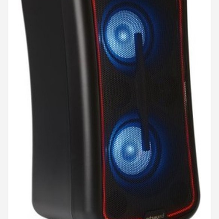
Shop
POPULAIRE MERKEN
Power Dynamics
Soundskins
Teufel
ArtSound
JBL
AquaSound
Fenton