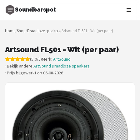
Soundbarspot
Zoeken
Home
/
Shop
/
Draadloze speakers
/
Artsound FL501 - Wit (per paar)
NAVIGATIE
Shop
Artsound FL501 - Wit (per paar)
(5,0/5)
Merk:
ArtSound
Merken
· Bekijk andere
ArtSound Draadloze speakers
·
Prijs bijgewerkt op 06-08-2026
Blog
Muziekstijlen
Sonos
JBL
Samsung