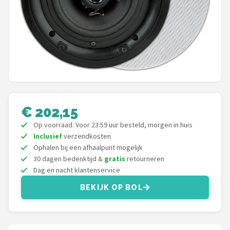
Shop
POPULAIRE MERKEN
Power Dynamics
Soundskins
Teufel
€ 202,15
Op voorraad. Voor 23:59 uur besteld, morgen in huis
ArtSound
Inclusief
verzendkosten
Ophalen bij een afhaalpunt mogelijk
JBL
30 dagen bedenktijd &
gratis
retourneren
Dag en nacht klantenservice
AquaSound
BEKIJK OP BOL
Fenton