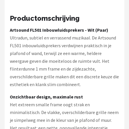
Dali
Ultimea
Productomschrijving
Artsound FL501 Inbouwluidsprekers - Wit (Paar)
Carlinkit
Ultradun, subtiel en verrassend muzikaal. De Artsound
Alle merken →
FL501 inbouwluidsprekers verdwijnen praktisch in je
plafond of wand, terwijl ze een warme, heldere
weergave geven die moeiteloos de ruimte vult. Het
flinterdunne 1 mm frame en de zijdezachte,
overschilderbare grille maken dit een discrete keuze die
esthetiek en klank slim combineert.
Onzichtbaar design, maximale rust
Het extreem smalle frame oogt strak en
minimalistisch. De vlakke, overschilderbare grille neem
je simpelweg mee in de kleur van je plafond of muur.
Het resultaat: een nette, onopvallende integratie