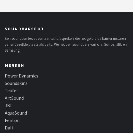
SOUNDBARSPOT
Een soundbar bevat een aantal luidsprekers die het geluid de kamer insturen
vanaf dezelfde plaats als de tv. We hebben soundbars van o.a. Sonos, JBL en
Samsung
MERKEN
Power Dynamics
Soundskins
Teufel
ArtSound
JBL
AquaSound
Fenton
Dali