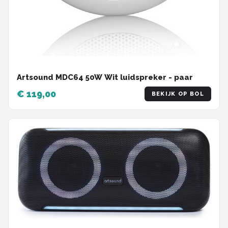
Artsound MDC64 50W Wit luidspreker - paar
€ 119,00
BEKIJK OP BOL