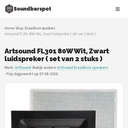
Soundbarspot
Zoeken
Home
/
Shop
/
Draadloze speakers
/
NAVIGATIE
Artsound FL301 80W Wit, Zwart luidspreker ( set van 2 stuks )
Shop
Artsound FL301 80W Wit, Zwart
Merken
luidspreker ( set van 2 stuks )
Merk:
ArtSound
· Bekijk andere
ArtSound Draadloze speakers
Blog
·
Prijs bijgewerkt op 07-08-2026
Muziekstijlen
Sonos
JBL
Samsung