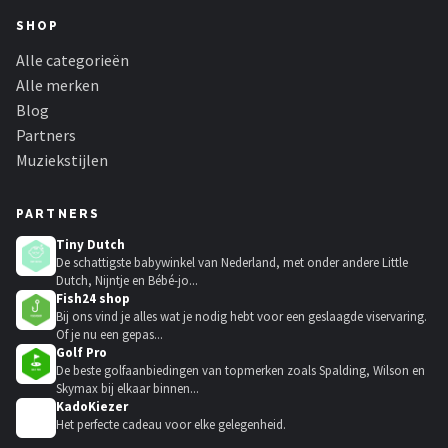
SHOP
Alle categorieën
Alle merken
Blog
Partners
Muziekstijlen
PARTNERS
Tiny Dutch
De schattigste babywinkel van Nederland, met onder andere Little
Dutch, Nijntje en Bébé-jo...
Fish24 shop
Bij ons vind je alles wat je nodig hebt voor een geslaagde viservaring.
Of je nu een gepas...
Golf Pro
De beste golfaanbiedingen van topmerken zoals Spalding, Wilson en
Skymax bij elkaar binnen...
KadoKiezer
🎁
Het perfecte cadeau voor elke gelegenheid.