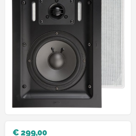
Shop
POPULAIRE MERKEN
Power Dynamics
Soundskins
Teufel
ArtSound
JBL
AquaSound
Fenton
€ 299,00