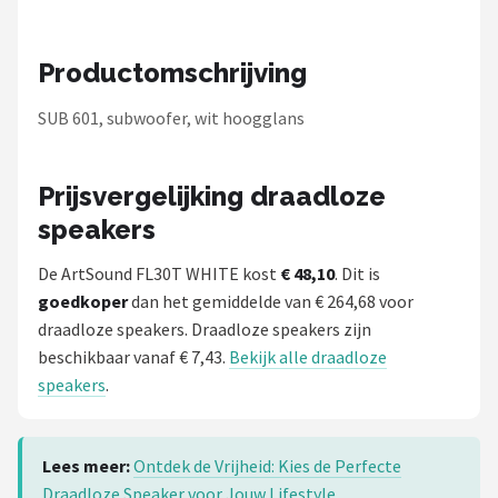
Dali
Ultimea
Productomschrijving
Carlinkit
SUB 601, subwoofer, wit hoogglans
Alle merken →
Prijsvergelijking draadloze
speakers
De ArtSound FL30T WHITE kost
€ 48,10
. Dit is
goedkoper
dan het gemiddelde van € 264,68 voor
draadloze speakers. Draadloze speakers zijn
beschikbaar vanaf € 7,43.
Bekijk alle draadloze
speakers
.
Lees meer:
Ontdek de Vrijheid: Kies de Perfecte
Draadloze Speaker voor Jouw Lifestyle