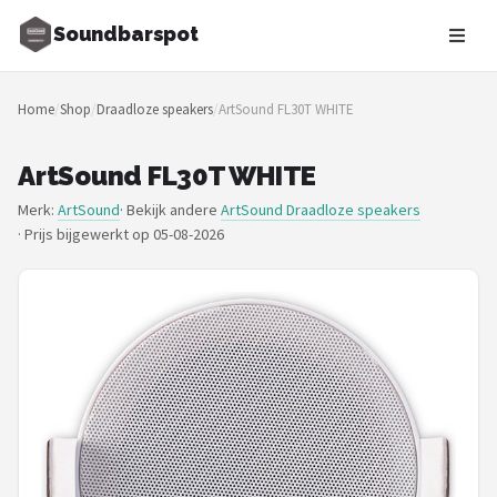
Soundbarspot
Zoeken
Home
/
Shop
/
Draadloze speakers
/
ArtSound FL30T WHITE
NAVIGATIE
Shop
ArtSound FL30T WHITE
Merk:
ArtSound
· Bekijk andere
ArtSound Draadloze speakers
Merken
·
Prijs bijgewerkt op 05-08-2026
Blog
Muziekstijlen
Sonos
JBL
Samsung