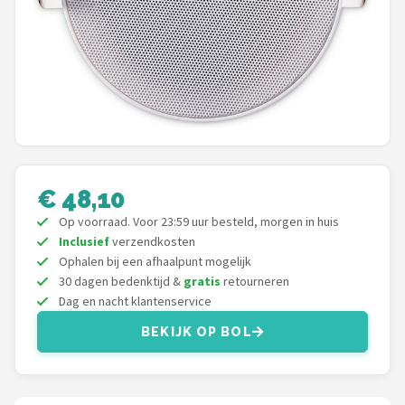
Shop
POPULAIRE MERKEN
Power Dynamics
Soundskins
Teufel
€ 48,10
Op voorraad. Voor 23:59 uur besteld, morgen in huis
ArtSound
Inclusief
verzendkosten
Ophalen bij een afhaalpunt mogelijk
JBL
30 dagen bedenktijd &
gratis
retourneren
Dag en nacht klantenservice
AquaSound
BEKIJK OP BOL
Fenton