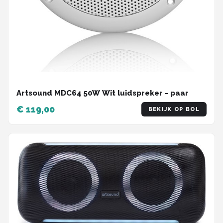
Artsound MDC64 50W Wit luidspreker - paar
€ 119,00
BEKIJK OP BOL