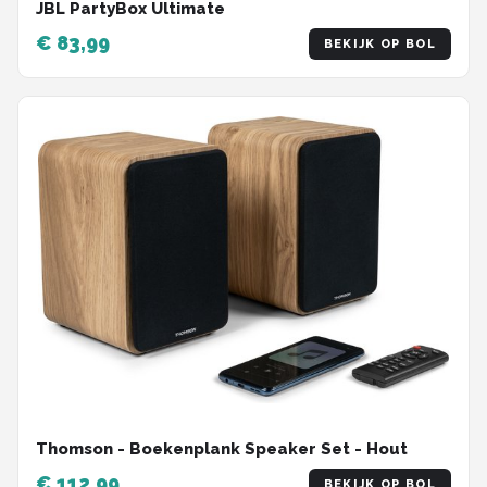
JBL PartyBox Ultimate
€ 83,99
BEKIJK OP BOL
Thomson - Boekenplank Speaker Set - Hout
€ 112,99
BEKIJK OP BOL