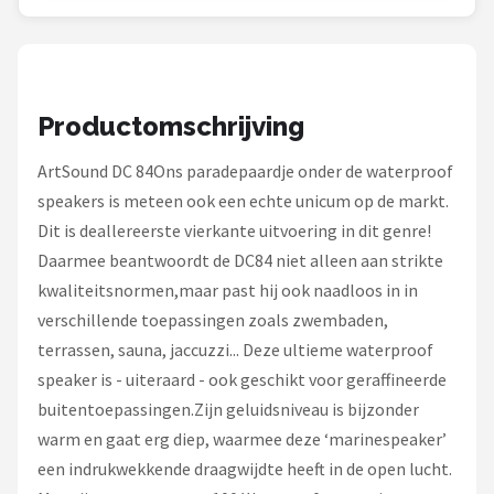
Dali
Ultimea
Carlinkit
Productomschrijving
Alle merken →
ArtSound DC 84Ons paradepaardje onder de waterproof
speakers is meteen ook een echte unicum op de markt.
Dit is deallereerste vierkante uitvoering in dit genre!
Daarmee beantwoordt de DC84 niet alleen aan strikte
kwaliteitsnormen,maar past hij ook naadloos in in
verschillende toepassingen zoals zwembaden,
terrassen, sauna, jaccuzzi... Deze ultieme waterproof
speaker is - uiteraard - ook geschikt voor geraffineerde
buitentoepassingen.Zijn geluidsniveau is bijzonder
warm en gaat erg diep, waarmee deze ‘marinespeaker’
een indrukwekkende draagwijdte heeft in de open lucht.