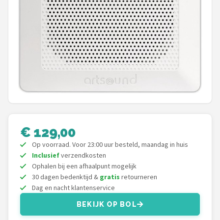
Shop
POPULAIRE MERKEN
Power Dynamics
Soundskins
Teufel
ArtSound
€ 129,00
Op voorraad. Voor 23:00 uur besteld, maandag in huis
JBL
Inclusief
verzendkosten
Ophalen bij een afhaalpunt mogelijk
AquaSound
30 dagen bedenktijd &
gratis
retourneren
Dag en nacht klantenservice
Fenton
BEKIJK OP BOL