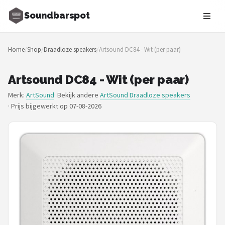
Soundbarspot
Zoeken
Home
/
Shop
/
Draadloze speakers
/
Artsound DC84 - Wit (per paar)
NAVIGATIE
Shop
Artsound DC84 - Wit (per paar)
Merk:
ArtSound
· Bekijk andere
ArtSound Draadloze speakers
Merken
·
Prijs bijgewerkt op 07-08-2026
Blog
Muziekstijlen
Sonos
JBL
Samsung