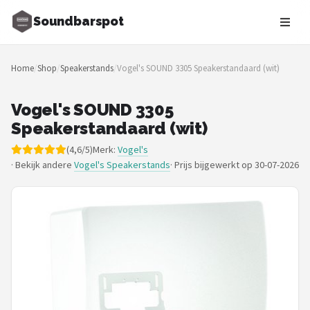
Soundbarspot
Zoeken
Home
/
Shop
/
Speakerstands
/
Vogel's SOUND 3305 Speakerstandaard (wit)
NAVIGATIE
Shop
Vogel's SOUND 3305
Speakerstandaard (wit)
Merken
(4,6/5)
Merk:
Vogel's
· Bekijk andere
Vogel's Speakerstands
·
Prijs bijgewerkt op 30-07-2026
Blog
Muziekstijlen
Sonos
JBL
Samsung