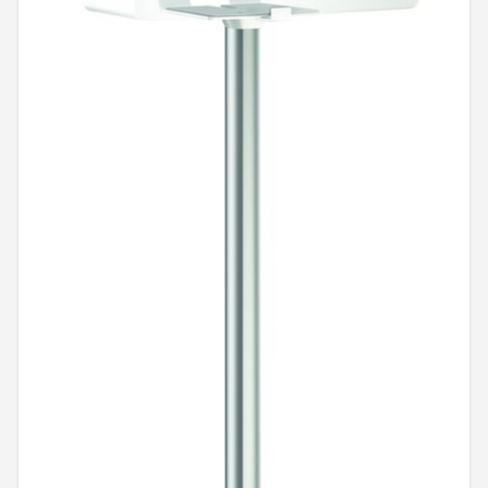
Shop
POPULAIRE MERKEN
Power Dynamics
Soundskins
Teufel
ArtSound
JBL
AquaSound
Fenton