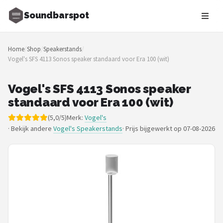
Soundbarspot
Zoeken
Home
/
Shop
/
Speakerstands
/
NAVIGATIE
Vogel's SFS 4113 Sonos speaker standaard voor Era 100 (wit)
Shop
Vogel's SFS 4113 Sonos speaker
Merken
standaard voor Era 100 (wit)
(5,0/5)
Merk:
Vogel's
Blog
· Bekijk andere
Vogel's Speakerstands
·
Prijs bijgewerkt op 07-08-2026
Muziekstijlen
Sonos
JBL
Samsung