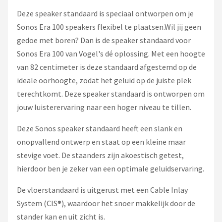
Dali
Deze speaker standaard is speciaal ontworpen om je
Sonos Era 100 speakers flexibel te plaatsen.Wil jij geen
Ultimea
gedoe met boren? Dan is de speaker standaard voor
Carlinkit
Sonos Era 100 van Vogel's dé oplossing. Met een hoogte
van 82 centimeter is deze standaard afgestemd op de
Alle merken →
ideale oorhoogte, zodat het geluid op de juiste plek
terechtkomt. Deze speaker standaard is ontworpen om
jouw luisterervaring naar een hoger niveau te tillen.
Deze Sonos speaker standaard heeft een slank en
onopvallend ontwerp en staat op een kleine maar
stevige voet. De staanders zijn akoestisch getest,
hierdoor ben je zeker van een optimale geluidservaring.
De vloerstandaard is uitgerust met een Cable Inlay
System (CIS®), waardoor het snoer makkelijk door de
stander kan en uit zicht is.