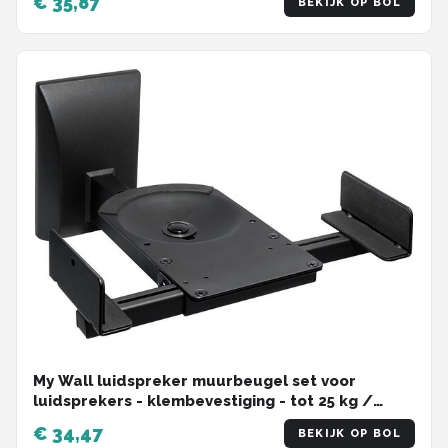
€ 35,87
BEKIJK OP BOL
My Wall luidspreker muurbeugel set voor
luidsprekers - klembevestiging - tot 25 kg /
zwart
€ 34,47
BEKIJK OP BOL