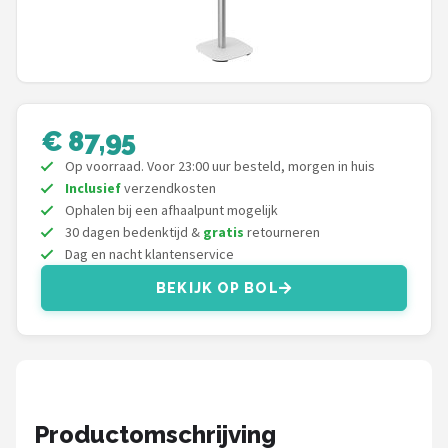
Shop
POPULAIRE MERKEN
Power Dynamics
€ 87,95
Soundskins
Op voorraad. Voor 23:00 uur besteld, morgen in huis
Inclusief
verzendkosten
Teufel
Ophalen bij een afhaalpunt mogelijk
30 dagen bedenktijd &
gratis
retourneren
Dag en nacht klantenservice
ArtSound
BEKIJK OP BOL
JBL
AquaSound
Fenton
Productomschrijving