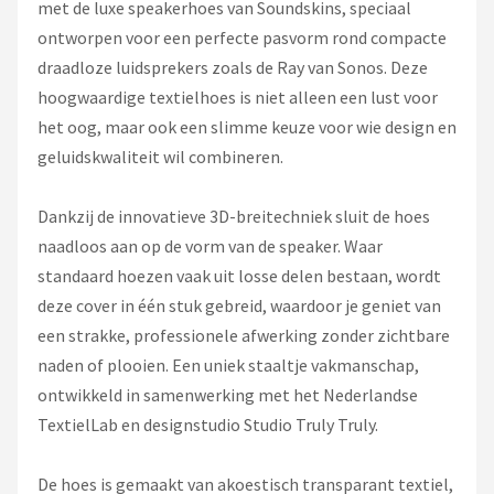
Dali
met de luxe speakerhoes van Soundskins, speciaal
ontworpen voor een perfecte pasvorm rond compacte
Ultimea
draadloze luidsprekers zoals de Ray van Sonos. Deze
hoogwaardige textielhoes is niet alleen een lust voor
Carlinkit
het oog, maar ook een slimme keuze voor wie design en
geluidskwaliteit wil combineren.
Alle merken →
Dankzij de innovatieve 3D-breitechniek sluit de hoes
naadloos aan op de vorm van de speaker. Waar
standaard hoezen vaak uit losse delen bestaan, wordt
deze cover in één stuk gebreid, waardoor je geniet van
een strakke, professionele afwerking zonder zichtbare
naden of plooien. Een uniek staaltje vakmanschap,
ontwikkeld in samenwerking met het Nederlandse
TextielLab en designstudio Studio Truly Truly.
De hoes is gemaakt van akoestisch transparant textiel,