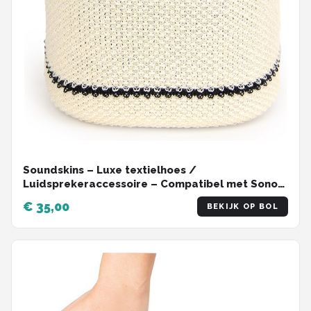
Soundskins – Luxe textielhoes /
Luidsprekeraccessoire – Compatibel met Sonos
One (SL) - Touline
€ 35,00
BEKIJK OP BOL