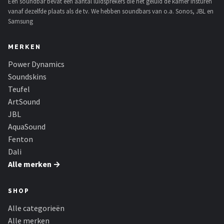
Een soundbar bevat een aantal luidsprekers die het geluid de kamer insturen
vanaf dezelfde plaats als de tv. We hebben soundbars van o.a. Sonos, JBL en
Samsung
MERKEN
Power Dynamics
Soundskins
Teufel
ArtSound
JBL
AquaSound
Fenton
Dali
Alle merken →
SHOP
Alle categorieën
Alle merken