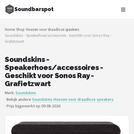
Soundbarspot
Zoeken
Home
/
Shop
/
Hoezen voor draadloze speakers
/
NAVIGATIE
Soundskins - Speakerhoes/accessoires - Geschikt voor Sonos Ray -
Grafietzwart
Shop
Merken
Soundskins -
Speakerhoes/accessoires -
Blog
Geschikt voor Sonos Ray -
Grafietzwart
Muziekstijlen
Merk:
Soundskins
· Bekijk andere
Soundskins Hoezen voor draadloze speakers
Sonos
·
Prijs bijgewerkt op 09-08-2026
JBL
Samsung