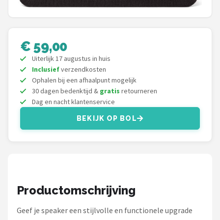
Shop
POPULAIRE MERKEN
€ 59,00
Power Dynamics
Uiterlijk 17 augustus in huis
Inclusief
verzendkosten
Soundskins
Ophalen bij een afhaalpunt mogelijk
30 dagen bedenktijd &
gratis
retourneren
Dag en nacht klantenservice
Teufel
BEKIJK OP BOL
ArtSound
JBL
AquaSound
Productomschrijving
Fenton
Geef je speaker een stijlvolle en functionele upgrade