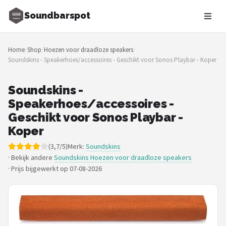
Soundbarspot
Zoeken
Home
/
Shop
/
Hoezen voor draadloze speakers
/
NAVIGATIE
Soundskins - Speakerhoes/accessoires - Geschikt voor Sonos Playbar - Koper
Shop
Soundskins -
Merken
Speakerhoes/accessoires -
Geschikt voor Sonos Playbar -
Blog
Koper
Muziekstijlen
(3,7/5)
Merk:
Soundskins
· Bekijk andere
Soundskins Hoezen voor draadloze speakers
·
Prijs bijgewerkt op 07-08-2026
Sonos
JBL
Samsung