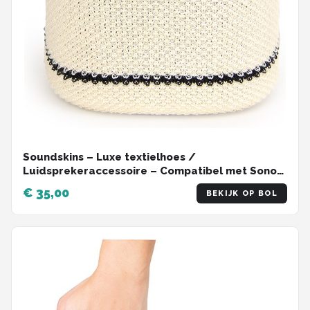
Soundskins – Luxe textielhoes /
Luidsprekeraccessoire – Compatibel met Sonos
One (SL) - Touline
€ 35,00
BEKIJK OP BOL