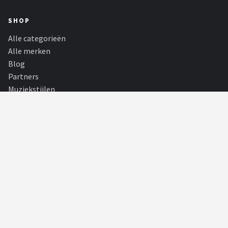
SHOP
Alle categorieën
Alle merken
Blog
Partners
Muziekstijlen
PARTNERS
180Darts
Alle achtergrond informatie over de dartsport, spelers, toernooien en
statistieken! Met de...
Tiny Dutch
De schattigste babywinkel van Nederland, met onder andere Little
Dutch, Nijntje en Bébé-jo...
E-reader Spot
E-readers en accessoires kopen. Voor een gemakkelijke en
persoonlijke leeservaring op een...
KadoKiezer
🎁
Het perfecte cadeau voor elke gelegenheid.