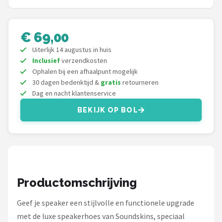
Shop
€ 69,00
POPULAIRE MERKEN
Uiterlijk 14 augustus in huis
Power Dynamics
Inclusief
verzendkosten
Ophalen bij een afhaalpunt mogelijk
Soundskins
30 dagen bedenktijd &
gratis
retourneren
Dag en nacht klantenservice
Teufel
BEKIJK OP BOL
ArtSound
JBL
AquaSound
Productomschrijving
Fenton
Geef je speaker een stijlvolle en functionele upgrade
met de luxe speakerhoes van Soundskins, speciaal