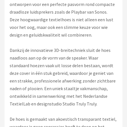
Dali
ontworpen voor een perfecte pasvorm rond compacte
draadloze luidsprekers zoals de Playbar van Sonos.
Ultimea
Deze hoogwaardige textielhoes is niet alleen een lust
voor het oog, maar ook een slimme keuze voor wie
Carlinkit
design en geluidskwaliteit wil combineren.
Alle merken →
Dankzij de innovatieve 3D-breitechniek sluit de hoes
naadloos aan op de vorm van de speaker. Waar
standaard hoezen vaak uit losse delen bestaan, wordt
deze cover in één stuk gebreid, waardoor je geniet van
een strakke, professionele afwerking zonder zichtbare
naden of plooien. Een uniek staaltje vakmanschap,
ontwikkeld in samenwerking met het Nederlandse
TextielLab en designstudio Studio Truly Truly.
De hoes is gemaakt van akoestisch transparant textiel,
waardoor je geen concessies hoeft te doen op het