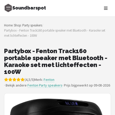
Soundbarspot
Zoeken
Home
/
Shop
/
Party speakers
/
NAVIGATIE
Partybox - Fenton Track160 portable speaker met Bluetooth - Karaoke set
met lichteffecten - 100W
Shop
Merken
Partybox - Fenton Track160
portable speaker met Bluetooth -
Blog
Karaoke set met lichteffecten -
100W
Muziekstijlen
(4,5/5)
Merk:
Fenton
· Bekijk andere
Fenton Party speakers
·
Prijs bijgewerkt op 09-08-2026
Sonos
JBL
Samsung