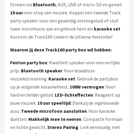
Stream via
Bluetooth
, AUX, USB of micro-SD en geniet
10 uur
non-stop van muziek. Koppel een tweede Track
party speaker voor een geweldig stereogeluid of sluit
twee microfoons aan en gebruik hem als
karaoke set
.
Kortom: de Track160 creëert de ultieme feestvibe!
Waarom jij deze Track160 party box wil hebben:
Fenton party box
: Kwaliteit speaker voor een eerlijke
prijs.
Bluetooth speaker
: Voor draadloze
muziekstreaming.
Karaoke set
: Gebruik de partybox
op je volgende karaokefeest.
100W vermogen
: Voor
hard en helder geluid.
LED-lichteffecten
: Reageert op
jouw muziek.
10 uur speeltijd:
Dankzij de ingebouwde
accu.
Tweede microfoon aansluiten
: Voor karaoke
duetten.
Makkelijk mee te nemen
: Compacte formaat
en lichte gewicht.
Stereo Pairing
: Link eenvoudig met