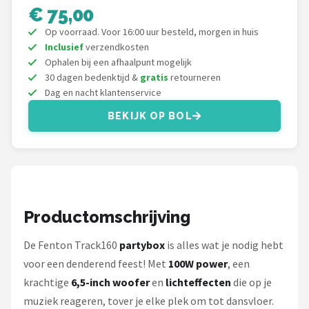
Dali
€ 75,00
Op voorraad. Voor 16:00 uur besteld, morgen in huis
Ultimea
Inclusief
verzendkosten
Ophalen bij een afhaalpunt mogelijk
Carlinkit
30 dagen bedenktijd &
gratis
retourneren
Dag en nacht klantenservice
Alle merken →
BEKIJK OP BOL
Productomschrijving
De Fenton Track160
partybox
is alles wat je nodig hebt
voor een denderend feest! Met
100W power
, een
krachtige
6,5-inch woofer
en
lichteffecten
die op je
muziek reageren, tover je elke plek om tot dansvloer.