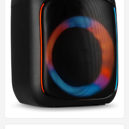
Shop
POPULAIRE MERKEN
Power Dynamics
Soundskins
Teufel
ArtSound
JBL
AquaSound
Fenton