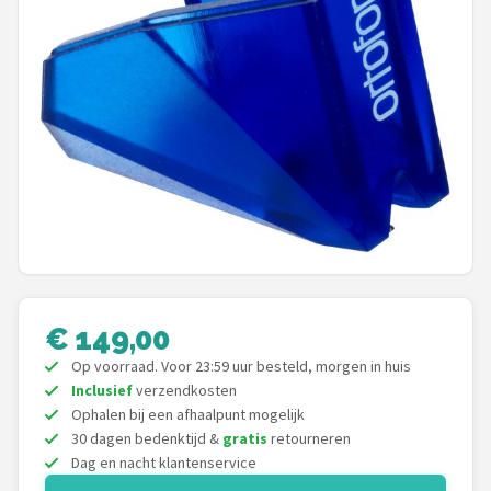
Shop
POPULAIRE MERKEN
Power Dynamics
Soundskins
Teufel
ArtSound
€ 149,00
JBL
Op voorraad. Voor 23:59 uur besteld, morgen in huis
AquaSound
Inclusief
verzendkosten
Ophalen bij een afhaalpunt mogelijk
30 dagen bedenktijd &
gratis
retourneren
Fenton
Dag en nacht klantenservice