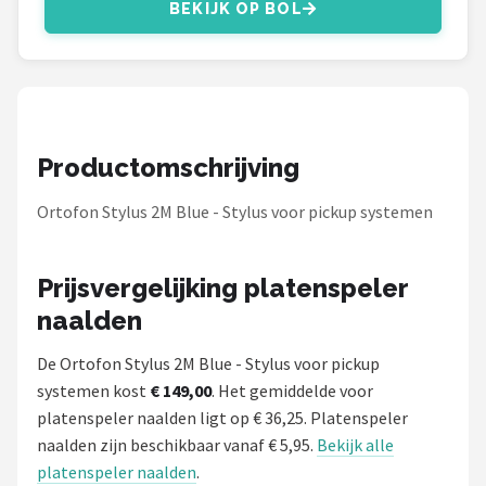
Dali
BEKIJK OP BOL
Ultimea
Carlinkit
Productomschrijving
Alle merken →
Ortofon Stylus 2M Blue - Stylus voor pickup systemen
Prijsvergelijking platenspeler
naalden
De Ortofon Stylus 2M Blue - Stylus voor pickup
systemen kost
€ 149,00
. Het gemiddelde voor
platenspeler naalden ligt op € 36,25. Platenspeler
naalden zijn beschikbaar vanaf € 5,95.
Bekijk alle
platenspeler naalden
.