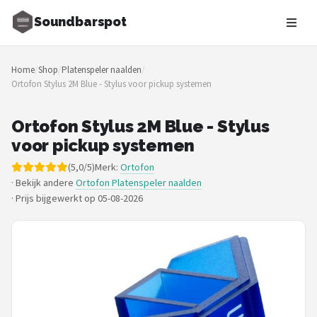
Soundbarspot
Zoeken
Home
/
Shop
/
Platenspeler naalden
/
NAVIGATIE
Ortofon Stylus 2M Blue - Stylus voor pickup systemen
Shop
Ortofon Stylus 2M Blue - Stylus
Merken
voor pickup systemen
(5,0/5)
Merk:
Ortofon
Blog
· Bekijk andere
Ortofon Platenspeler naalden
·
Prijs bijgewerkt op 05-08-2026
Muziekstijlen
Sonos
JBL
Samsung