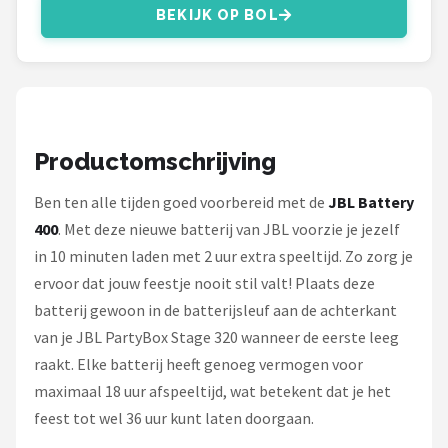
Dali
BEKIJK OP BOL
Ultimea
Carlinkit
Alle merken →
Productomschrijving
Ben ten alle tijden goed voorbereid met de
JBL Battery
400
. Met deze nieuwe batterij van JBL voorzie je jezelf
in 10 minuten laden met 2 uur extra speeltijd. Zo zorg je
ervoor dat jouw feestje nooit stil valt! Plaats deze
batterij gewoon in de batterijsleuf aan de achterkant
van je JBL PartyBox Stage 320 wanneer de eerste leeg
raakt. Elke batterij heeft genoeg vermogen voor
maximaal 18 uur afspeeltijd, wat betekent dat je het
feest tot wel 36 uur kunt laten doorgaan.