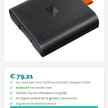
Shop
POPULAIRE MERKEN
Power Dynamics
Soundskins
Teufel
ArtSound
JBL
€ 79,21
Op voorraad. Voor 23:59 uur besteld, morgen in huis
AquaSound
Inclusief
verzendkosten
Ophalen bij een afhaalpunt mogelijk
Fenton
30 dagen bedenktijd &
gratis
retourneren
Dag en nacht klantenservice