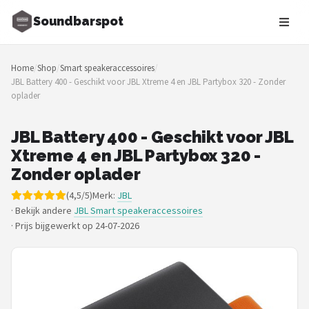
Soundbarspot
Zoeken
Home
/
Shop
/
Smart speakeraccessoires
/
NAVIGATIE
JBL Battery 400 - Geschikt voor JBL Xtreme 4 en JBL Partybox 320 - Zonder
oplader
Shop
Merken
JBL Battery 400 - Geschikt voor JBL
Xtreme 4 en JBL Partybox 320 -
Blog
Zonder oplader
(4,5/5)
Merk:
JBL
Muziekstijlen
· Bekijk andere
JBL Smart speakeraccessoires
·
Prijs bijgewerkt op 24-07-2026
Sonos
JBL
Samsung