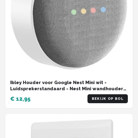
Ibley Houder voor Google Nest Mini wit -
Luidsprekerstandaard - Nest Mini wandhouder
stopcontact
€ 12,95
BEKIJK OP BOL