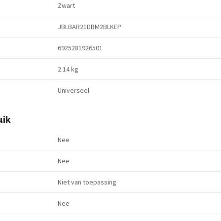
Zwart
JBLBAR21DBM2BLKEP
6925281926501
2.14 kg
Universeel
uik
Nee
Nee
Niet van toepassing
Nee