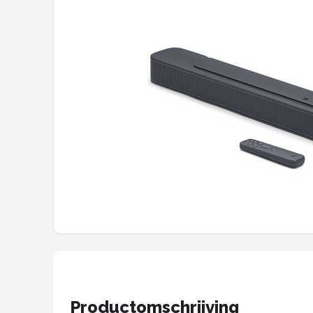
Shop
POPULAIRE MERKEN
Power Dynamics
Soundskins
Teufel
ArtSound
JBL
AquaSound
Fenton
Productomschrijving