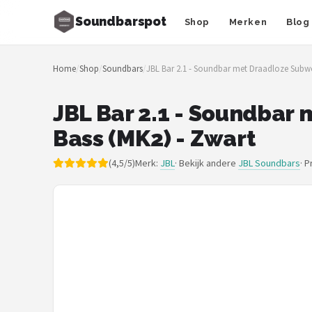
Soundbarspot
Shop
Merken
Blog
Zoeken
Home
/
Shop
/
Soundbars
/
JBL Bar 2.1 - Soundbar met Draadloze Subwo
NAVIGATIE
Shop
JBL Bar 2.1 - Soundbar
Bass (MK2) - Zwart
Merken
(4,5/5)
Merk:
JBL
· Bekijk andere
JBL Soundbars
·
P
Blog
Muziekstijlen
Sonos
JBL
Samsung