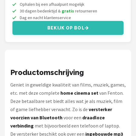
Dali
Ophalen bij een afhaalpunt mogelijk
30 dagen bedenktijd &
gratis
retourneren
Ultimea
Dag en nacht klantenservice
BEKIJK OP BOL
Carlinkit
Alle merken →
Productomschrijving
Geniet in geweldige kwaliteit van films, muziek, games,
etc. met deze complete
home cinema set
van Fenton.
Deze betaalbare set biedt alles wat je als muziek, film
of game liefhebber verwacht. Zo is de
versterker
voorzien van Bluetooth
voor een
draadloze
verbinding
met bijvoorbeeld een telefoon of laptop.
De versterker beschikt ook over een
ingebouwde mp3