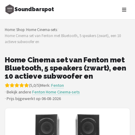
Soundbarspot
Zoeken
Home
/
Shop
/
Home Cinema-sets
/
NAVIGATIE
Home Cinema set van Fenton met Bluetooth, 5 speakers (zwart), een 10
actieve subwoofer en
Shop
Merken
Home Cinema set van Fenton met
Bluetooth, 5 speakers (zwart), een
Blog
10 actieve subwoofer en
(5,0/5)
Merk:
Fenton
Muziekstijlen
· Bekijk andere
Fenton Home Cinema-sets
·
Prijs bijgewerkt op 06-08-2026
Sonos
JBL
Samsung