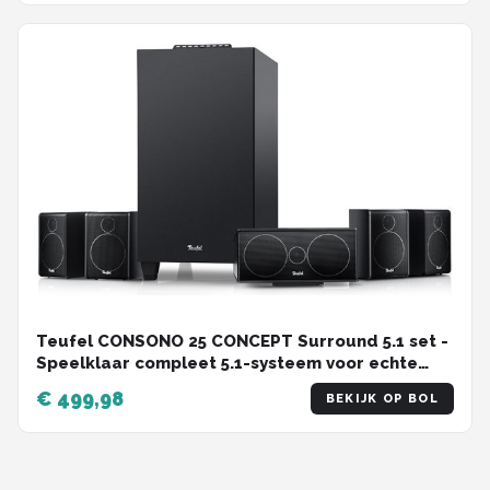
Teufel CONSONO 25 CONCEPT Surround 5.1 set -
Speelklaar compleet 5.1-systeem voor echte
surround sound - subwoofer met geïntegreerde
€ 499,98
BEKIJK OP BOL
AV-ontvanger met Bluetooth 5.0 , zwart