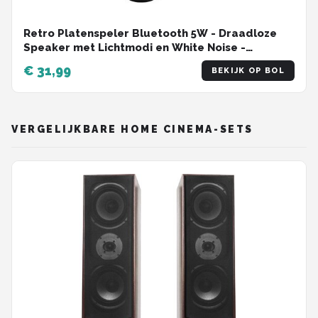
Retro Platenspeler Bluetooth 5W - Draadloze
Speaker met Lichtmodi en White Noise -
Partybox Met AUX En TF-Kaart - Platenspeler
€ 31,99
BEKIJK OP BOL
Bluetooth - 14,2 x 15,3 x 6,7 cm - Zwart
VERGELIJKBARE HOME CINEMA-SETS