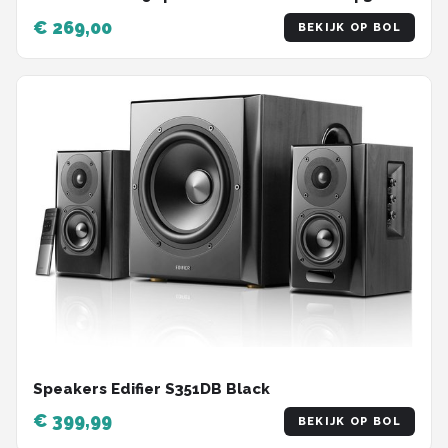
Zwart
€ 269,00
BEKIJK OP BOL
Speakers Edifier S351DB Black
€ 399,99
BEKIJK OP BOL