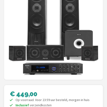
Shop
POPULAIRE MERKEN
Power Dynamics
Soundskins
Teufel
ArtSound
JBL
AquaSound
€ 449,00
Fenton
Op voorraad. Voor 23:59 uur besteld, morgen in huis
Inclusief
verzendkosten