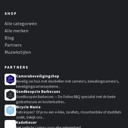
SHOP
Alle categorieën
Alle merken
Blog
Partners
Muziekstijlen
PARTNERS
Camerabeveiligingshop
Beveilig uw huis met deurbellen met camera's, bewakingscamera's,
beveiligingscamerasysteme...
Goedkoopste Barbecues
Goedkoopste Barbecues — De Online BBQ specialist met de beste
gasbarbecues en koolenbarbec...
Bicycle Mania
Fiets kopen? Of je nu een e-bike, racefiets, mountainbike of stadsfiets
zoekt, bekijk ons...
KadoKiezer
🎁
Het perfecte cadeau voor elke gelegenheid.