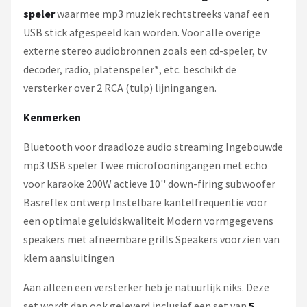
speler
waarmee mp3 muziek rechtstreeks vanaf een
USB stick afgespeeld kan worden. Voor alle overige
externe stereo audiobronnen zoals een cd-speler, tv
decoder, radio, platenspeler*, etc. beschikt de
versterker over 2 RCA (tulp) lijningangen.
Kenmerken
Bluetooth voor draadloze audio streaming Ingebouwde
mp3 USB speler Twee microfooningangen met echo
voor karaoke 200W actieve 10'' down-firing subwoofer
Basreflex ontwerp Instelbare kantelfrequentie voor
een optimale geluidskwaliteit Modern vormgegevens
speakers met afneembare grills Speakers voorzien van
klem aansluitingen
Aan alleen een versterker heb je natuurlijk niks. Deze
set wordt dan ook geleverd inclusief een set van
5