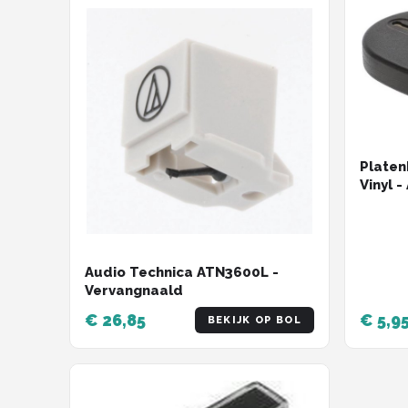
Platen
Vinyl -
Audio Technica ATN3600L -
Vervangnaald
€ 26,85
€ 5,9
BEKIJK OP BOL