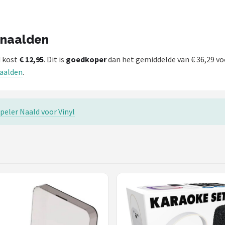
r naalden
d kost
€ 12,95
. Dit is
goedkoper
dan het gemiddelde van € 36,29 vo
naalden
.
peler Naald voor Vinyl