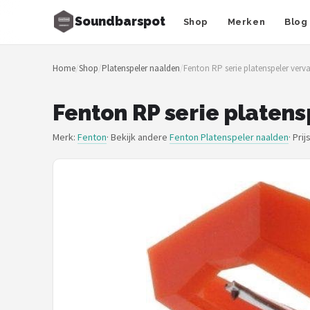
Soundbarspot
Shop
Merken
Blog
Zoeken
Home
/
Shop
/
Platenspeler naalden
/
Fenton RP serie platenspeler verv
NAVIGATIE
Shop
Fenton RP serie platen
Merken
Merk:
Fenton
· Bekijk andere
Fenton Platenspeler naalden
·
Prij
Blog
Muziekstijlen
Sonos
JBL
Samsung