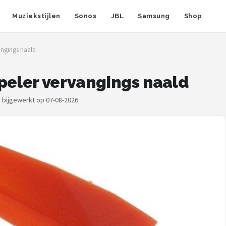
Muziekstijlen
Sonos
JBL
Samsung
Shop
angings naald
speler vervangings naald
s bijgewerkt op 07-08-2026