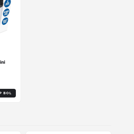
ini
P BOL