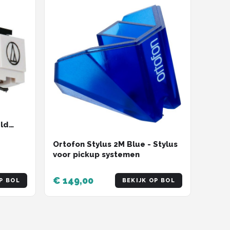
ald
lete
Ortofon Stylus 2M Blue - Stylus
ede
voor pickup systemen
€ 149,00
P BOL
BEKIJK OP BOL