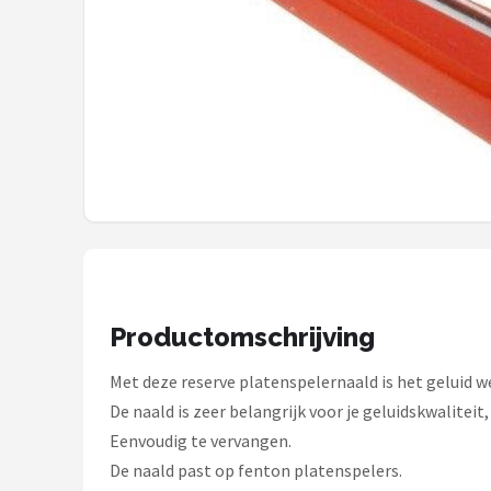
Shop
POPULAIRE MERKEN
Power Dynamics
Soundskins
Teufel
ArtSound
Productomschrijving
JBL
Met deze reserve platenspelernaald is het geluid w
AquaSound
De naald is zeer belangrijk voor je geluidskwaliteit, 
Eenvoudig te vervangen.
Fenton
De naald past op fenton platenspelers.