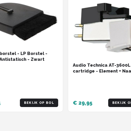
borstel - LP Borstel -
 Antistatisch - Zwart
Audio Technica AT-3600L
cartridge - Element + Na
voor platenspeler - Comp
vervanging set - Zeer go
kwaliteit!
5
€ 29,95
BEKIJK OP BOL
BEKIJK O