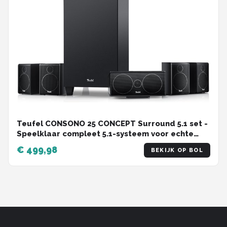
Teufel CONSONO 25 CONCEPT Surround 5.1 set -
Speelklaar compleet 5.1-systeem voor echte
surround sound - subwoofer met geïntegreerde
€ 499,98
BEKIJK OP BOL
AV-ontvanger met Bluetooth 5.0 , zwart