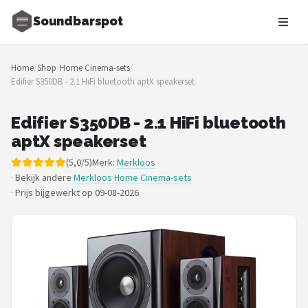
Soundbarspot
Zoeken
Home
/
Shop
/
Home Cinema-sets
/
NAVIGATIE
Edifier S350DB - 2.1 HiFi bluetooth aptX speakerset
Shop
Edifier S350DB - 2.1 HiFi bluetooth
Merken
aptX speakerset
(5,0/5)
Merk:
Merkloos
Blog
· Bekijk andere
Merkloos Home Cinema-sets
·
Prijs bijgewerkt op 09-08-2026
Muziekstijlen
Sonos
JBL
Samsung