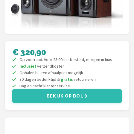
Shop
POPULAIRE MERKEN
Power Dynamics
Soundskins
€ 320,90
Op voorraad. Voor 23:00 uur besteld, morgen in huis
Teufel
Inclusief
verzendkosten
Ophalen bij een afhaalpunt mogelijk
ArtSound
30 dagen bedenktijd &
gratis
retourneren
Dag en nacht klantenservice
JBL
BEKIJK OP BOL
AquaSound
Fenton