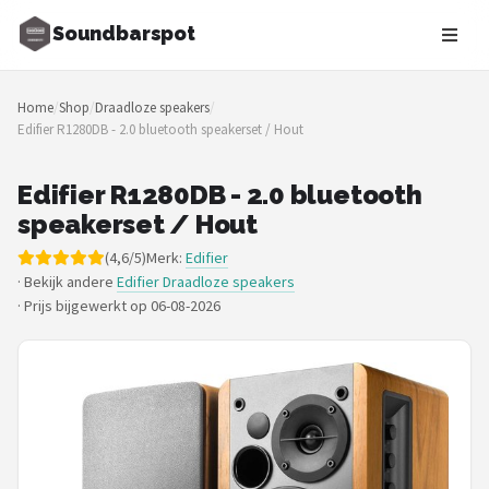
Soundbarspot
Zoeken
Home
/
Shop
/
Draadloze speakers
/
NAVIGATIE
Edifier R1280DB - 2.0 bluetooth speakerset / Hout
Shop
Edifier R1280DB - 2.0 bluetooth
Merken
speakerset / Hout
(4,6/5)
Merk:
Edifier
Blog
· Bekijk andere
Edifier Draadloze speakers
·
Prijs bijgewerkt op 06-08-2026
Muziekstijlen
Sonos
JBL
Samsung