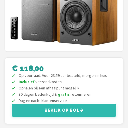
Shop
POPULAIRE MERKEN
Power Dynamics
Soundskins
Teufel
€ 118,00
ArtSound
Op voorraad. Voor 23:59 uur besteld, morgen in huis
Inclusief
verzendkosten
JBL
Ophalen bij een afhaalpunt mogelijk
30 dagen bedenktijd &
gratis
retourneren
Dag en nacht klantenservice
AquaSound
BEKIJK OP BOL
Fenton