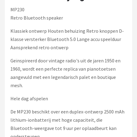
Dali
MP230
Ultimea
Retro Bluetooth speaker
Klassiek ontwerp Houten behuizing Retro knoppen D-
Carlinkit
klasse versterker Bluetooth 5.0 Lange accu speelduur
Alle merken →
Aansprekend retro ontwerp
Geïnspireerd door vintage radio's uit de jaren 1950 en
1960, wordt een perfecte replica van pianotoetsen
aangevuld met een legendarisch palet en boutique
mesh.
Hele dag afspelen
De MP230 beschikt over een duplex-ontwerp 2500 mAh
lithium-ionbatterij met hoge capaciteit, die
Bluetooth-weergave tot 9 uur per oplaadbeurt kan
ondersteunen.