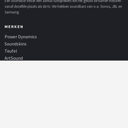
Een soundbar bevat een aantal luidsprekers die het geluid de kamer insturen
vanaf dezelfde plaats als de tv. We hebben soundbars van o.a. Sonos, JBL en
Samsung
MERKEN
Power Dynamics
Soundskins
Teufel
ArtSound
JBL
AquaSound
Fenton
Dali
Alle merken →
SHOP
Alle categorieën
Alle merken