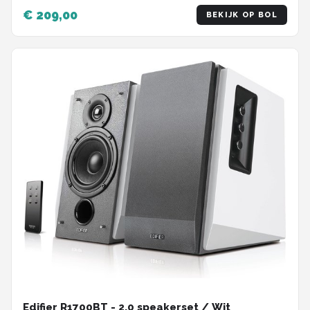
€ 209,00
BEKIJK OP BOL
Edifier R1700BT - 2.0 speakerset / Wit