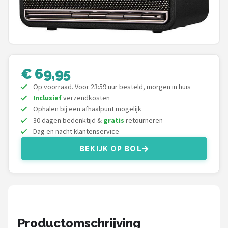
Shop
POPULAIRE MERKEN
Power Dynamics
€ 69,95
Soundskins
Op voorraad. Voor 23:59 uur besteld, morgen in huis
Inclusief
verzendkosten
Teufel
Ophalen bij een afhaalpunt mogelijk
30 dagen bedenktijd &
gratis
retourneren
ArtSound
Dag en nacht klantenservice
BEKIJK OP BOL
JBL
AquaSound
Fenton
Productomschrijving