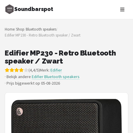
Soundbarspot
Zoeken
Home
/
Shop
/
Bluetooth speakers
/
NAVIGATIE
Edifier MP230 - Retro Bluetooth speaker / Zwart
Shop
Edifier MP230 - Retro Bluetooth
Merken
speaker / Zwart
(4,4/5)
Merk:
Edifier
Blog
· Bekijk andere
Edifier Bluetooth speakers
·
Prijs bijgewerkt op 05-08-2026
Muziekstijlen
Sonos
JBL
Samsung