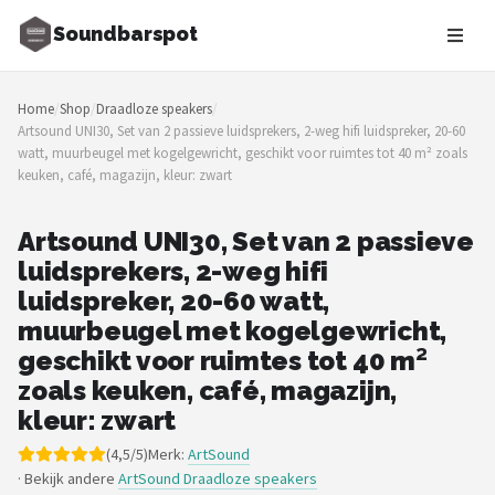
Soundbarspot
Zoeken
Home
/
Shop
/
Draadloze speakers
/
NAVIGATIE
Artsound UNI30, Set van 2 passieve luidsprekers, 2-weg hifi luidspreker, 20-60
watt, muurbeugel met kogelgewricht, geschikt voor ruimtes tot 40 m² zoals
Shop
keuken, café, magazijn, kleur: zwart
Merken
Artsound UNI30, Set van 2 passieve
luidsprekers, 2-weg hifi
Blog
luidspreker, 20-60 watt,
Muziekstijlen
muurbeugel met kogelgewricht,
geschikt voor ruimtes tot 40 m²
Sonos
zoals keuken, café, magazijn,
kleur: zwart
JBL
(4,5/5)
Merk:
ArtSound
· Bekijk andere
ArtSound Draadloze speakers
Samsung