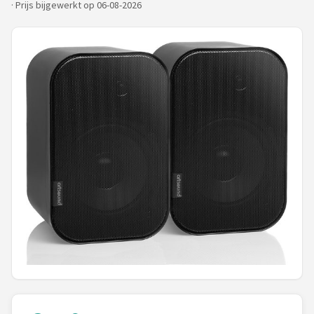
·
Prijs bijgewerkt op 06-08-2026
Shop
POPULAIRE MERKEN
Power Dynamics
Soundskins
Teufel
ArtSound
JBL
AquaSound
Fenton