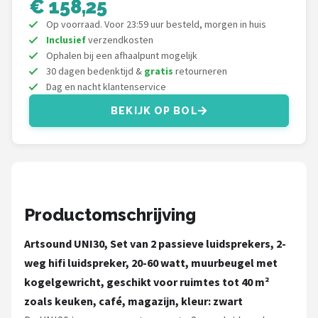
€ 158,25
Dali
Op voorraad. Voor 23:59 uur besteld, morgen in huis
Ultimea
Inclusief
verzendkosten
Ophalen bij een afhaalpunt mogelijk
30 dagen bedenktijd &
gratis
retourneren
Carlinkit
Dag en nacht klantenservice
Alle merken →
BEKIJK OP BOL
Productomschrijving
Artsound UNI30, Set van 2 passieve luidsprekers, 2-
weg hifi luidspreker, 20-60 watt, muurbeugel met
kogelgewricht, geschikt voor ruimtes tot 40 m²
zoals keuken, café, magazijn, kleur: zwart