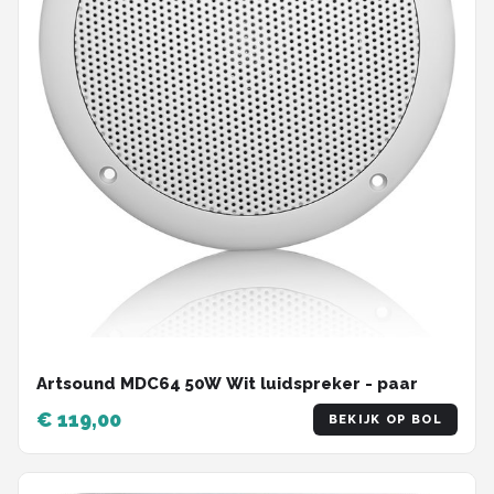
Artsound MDC64 50W Wit luidspreker - paar
€ 119,00
BEKIJK OP BOL