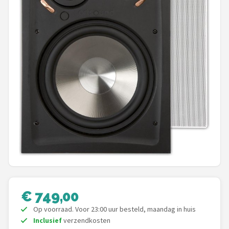
Shop
POPULAIRE MERKEN
Power Dynamics
Soundskins
Teufel
ArtSound
JBL
AquaSound
€ 749,00
Fenton
Op voorraad. Voor 23:00 uur besteld, maandag in huis
Inclusief
verzendkosten