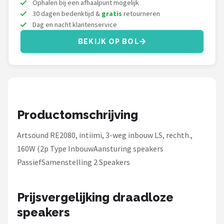
Ophalen bij een afhaalpunt mogelijk
Dali
30 dagen bedenktijd &
gratis
retourneren
Dag en nacht klantenservice
Ultimea
BEKIJK OP BOL
Carlinkit
Alle merken →
Productomschrijving
Artsound RE2080, intiimi, 3-weg inbouw LS, rechth.,
160W (2p Type InbouwAansturing speakers
PassiefSamenstelling 2 Speakers
Prijsvergelijking draadloze
speakers