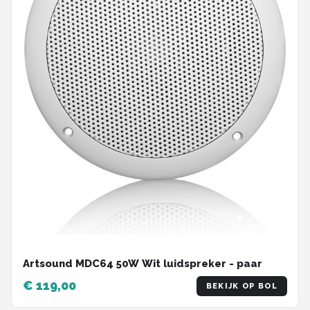
Artsound MDC64 50W Wit luidspreker - paar
€ 119,00
BEKIJK OP BOL