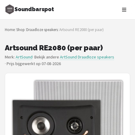
Soundbarspot
Zoeken
Home
/
Shop
/
Draadloze speakers
/
Artsound RE2080 (per paar)
NAVIGATIE
Shop
Artsound RE2080 (per paar)
Merk:
ArtSound
· Bekijk andere
ArtSound Draadloze speakers
Merken
·
Prijs bijgewerkt op 07-08-2026
Blog
Muziekstijlen
Sonos
JBL
Samsung