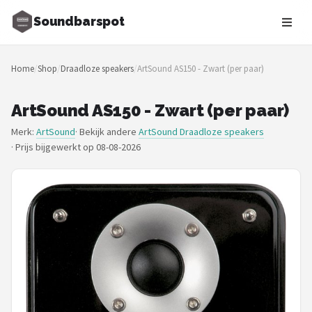
Soundbarspot
Zoeken
Home
/
Shop
/
Draadloze speakers
/
ArtSound AS150 - Zwart (per paar)
NAVIGATIE
Shop
ArtSound AS150 - Zwart (per paar)
Merk:
ArtSound
· Bekijk andere
ArtSound Draadloze speakers
Merken
·
Prijs bijgewerkt op 08-08-2026
Blog
Muziekstijlen
Sonos
JBL
Samsung