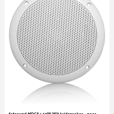
Artsound MDC64 50W Wit luidspreker - paar