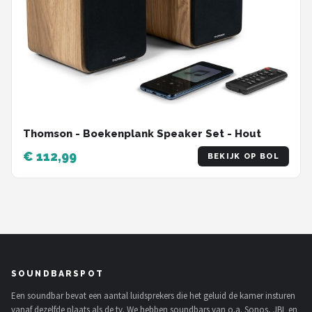
Thomson - Boekenplank Speaker Set - Hout
€ 112,99
BEKIJK OP BOL
SOUNDBARSPOT
Een soundbar bevat een aantal luidsprekers die het geluid de kamer insturen
vanaf dezelfde plaats als de tv. We hebben soundbars van o.a. Sonos, JBL en