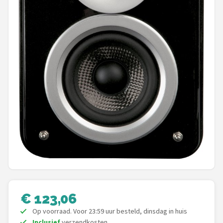
Shop
POPULAIRE MERKEN
Power Dynamics
Soundskins
Teufel
ArtSound
JBL
AquaSound
€ 123,06
Fenton
Op voorraad. Voor 23:59 uur besteld, dinsdag in huis
Inclusief
verzendkosten