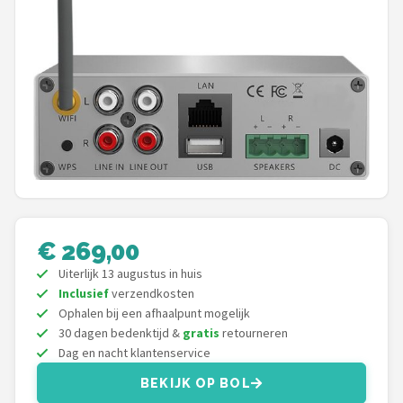
Shop
POPULAIRE MERKEN
Power Dynamics
Soundskins
Teufel
ArtSound
€ 269,00
Uiterlijk 13 augustus in huis
JBL
Inclusief
verzendkosten
Ophalen bij een afhaalpunt mogelijk
AquaSound
30 dagen bedenktijd &
gratis
retourneren
Dag en nacht klantenservice
Fenton
BEKIJK OP BOL