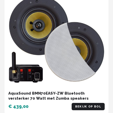
AquaSound BMN70EASY-ZW Bluetooth
versterker 70 Watt met Zumba speakers
€ 439,00
BEKIJK OP BOL