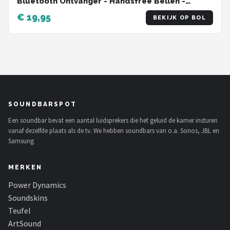
Bluetooth Ontvanger - Handsfree Bellen -
Bluetooth Audio Receiver - Bluetooth Auto via
€ 19,95
BEKIJK OP BOL
AUX
SOUNDBARSPOT
Een soundbar bevat een aantal luidsprekers die het geluid de kamer insturen
vanaf dezelfde plaats als de tv. We hebben soundbars van o.a. Sonos, JBL en
Samsung
MERKEN
Power Dynamics
Soundskins
Teufel
ArtSound