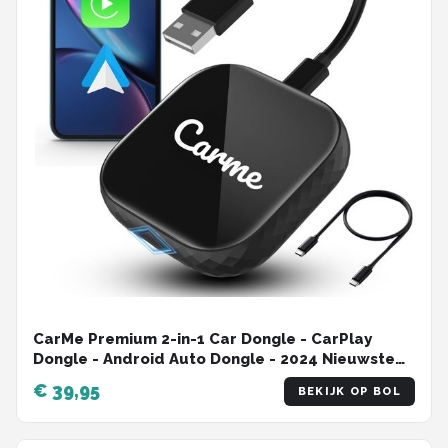
CarMe Premium 2-in-1 Car Dongle - CarPlay
Dongle - Android Auto Dongle - 2024 Nieuwste
Model - Draadloos CarPlay & Android Auto -
€ 39,95
BEKIJK OP BOL
Zwart