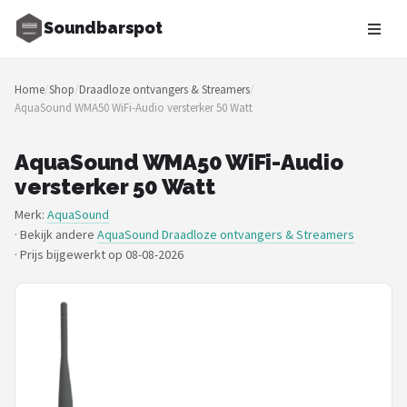
Soundbarspot
Zoeken
Home
/
Shop
/
Draadloze ontvangers & Streamers
/
NAVIGATIE
AquaSound WMA50 WiFi-Audio versterker 50 Watt
Shop
AquaSound WMA50 WiFi-Audio
Merken
versterker 50 Watt
Merk:
AquaSound
Blog
· Bekijk andere
AquaSound Draadloze ontvangers & Streamers
·
Prijs bijgewerkt op 08-08-2026
Muziekstijlen
Sonos
JBL
Samsung