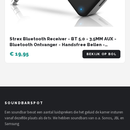
Strex Bluetooth Receiver - BT 5.0 - 3.5MM AUX -
Bluetooth Ontvanger - Handsfree Bellen -
Bluetooth Audio Receiver - Bluetooth Auto via
€ 19,95
BEKIJK OP BOL
AUX
SOUNDBARSPOT
Een soundbar bevat een aantal luidsprekers die het geluid de kamer insturen
vanaf dezelfde plaats als de tv. We hebben soundbars van o.a. Sonos, JBL en
Samsung