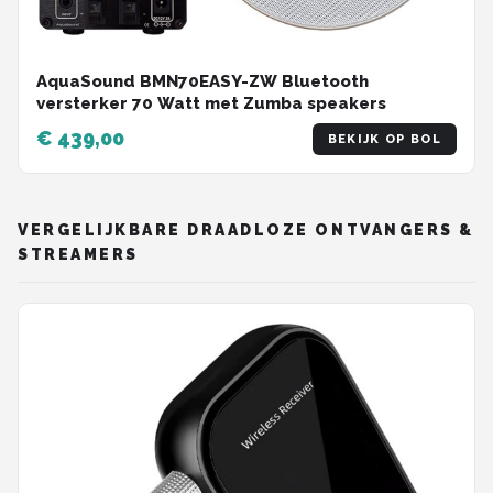
AquaSound BMN70EASY-ZW Bluetooth
versterker 70 Watt met Zumba speakers
€ 439,00
BEKIJK OP BOL
VERGELIJKBARE DRAADLOZE ONTVANGERS &
STREAMERS