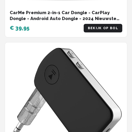
CarMe Premium 2-in-1 Car Dongle - CarPlay
Dongle - Android Auto Dongle - 2024 Nieuwste
Model - Draadloos CarPlay & Android Auto -
€ 39,95
BEKIJK OP BOL
Zwart