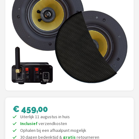
Shop
POPULAIRE MERKEN
Power Dynamics
Soundskins
Teufel
ArtSound
JBL
€ 459,00
AquaSound
Uiterlijk 11 augustus in huis
Inclusief
verzendkosten
Fenton
Ophalen bij een afhaalpunt mogelijk
30 dagen bedenktijd &
gratis
retourneren