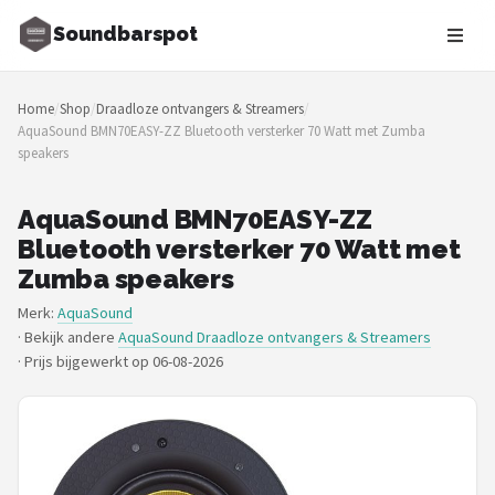
Soundbarspot
Zoeken
Home
/
Shop
/
Draadloze ontvangers & Streamers
/
NAVIGATIE
AquaSound BMN70EASY-ZZ Bluetooth versterker 70 Watt met Zumba
speakers
Shop
Merken
AquaSound BMN70EASY-ZZ
Bluetooth versterker 70 Watt met
Blog
Zumba speakers
Merk:
AquaSound
Muziekstijlen
· Bekijk andere
AquaSound Draadloze ontvangers & Streamers
·
Prijs bijgewerkt op 06-08-2026
Sonos
JBL
Samsung