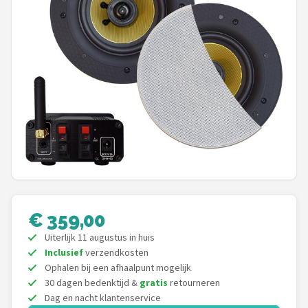
Shop
POPULAIRE MERKEN
Power Dynamics
Soundskins
Teufel
ArtSound
JBL
€ 359,00
Uiterlijk 11 augustus in huis
AquaSound
Inclusief
verzendkosten
Ophalen bij een afhaalpunt mogelijk
Fenton
30 dagen bedenktijd &
gratis
retourneren
Dag en nacht klantenservice