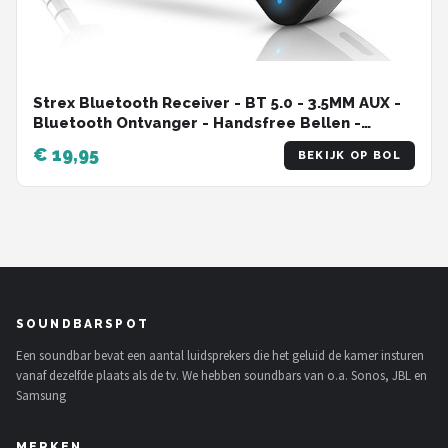
Strex Bluetooth Receiver - BT 5.0 - 3.5MM AUX -
Bluetooth Ontvanger - Handsfree Bellen -
Bluetooth Audio Receiver - Bluetooth Auto via
€ 19,95
BEKIJK OP BOL
AUX
SOUNDBARSPOT
Een soundbar bevat een aantal luidsprekers die het geluid de kamer insturen
vanaf dezelfde plaats als de tv. We hebben soundbars van o.a. Sonos, JBL en
Samsung
MERKEN