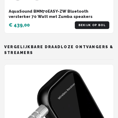
AquaSound BMN70EASY-ZW Bluetooth
versterker 70 Watt met Zumba speakers
€ 439,00
BEKIJK OP BOL
VERGELIJKBARE DRAADLOZE ONTVANGERS &
STREAMERS