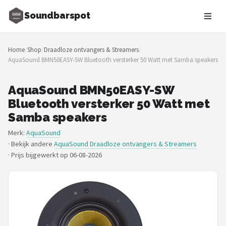
Soundbarspot
Zoeken
Home
/
Shop
/
Draadloze ontvangers & Streamers
/
NAVIGATIE
AquaSound BMN50EASY-SW Bluetooth versterker 50 Watt met Samba speakers
Shop
AquaSound BMN50EASY-SW
Merken
Bluetooth versterker 50 Watt met
Samba speakers
Blog
Merk:
AquaSound
· Bekijk andere
AquaSound Draadloze ontvangers & Streamers
Muziekstijlen
·
Prijs bijgewerkt op 06-08-2026
Sonos
JBL
Samsung