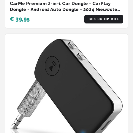
CarMe Premium 2-in-1 Car Dongle - CarPlay
Dongle - Android Auto Dongle - 2024 Nieuwste
Model - Draadloos CarPlay & Android Auto -
€ 39,95
BEKIJK OP BOL
Zwart