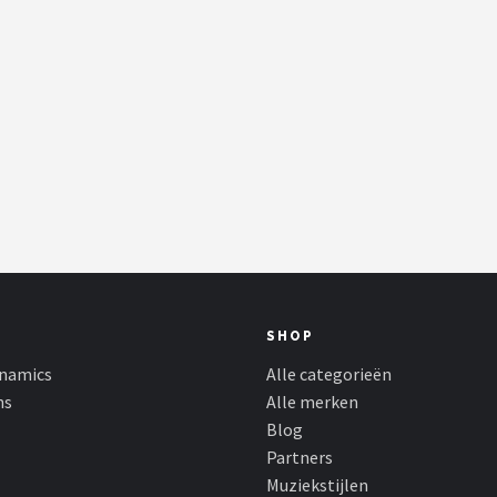
SHOP
namics
Alle categorieën
ns
Alle merken
Blog
Partners
Muziekstijlen