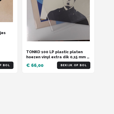
jes
TONKO 100 LP plastic platen
hoezen vinyl extra dik 0,15 mm -
Premium - 150 micron - Lp
€ 66,00
P BOL
BEKIJK OP BOL
Beschermhoezen - Lp Hoezen
Plastic - Lp Hoezen Buitenhoes
Vinyl