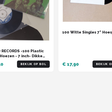
100 Witte Singles 7" Hoes
RECORDS -100 Plastic
 Hoezen - 7 inch- Dikke
eit - 150 micron - premium
50
€ 17,90
BEKIJK OP BOL
BEKIJK O
nhoes - beschermhoes