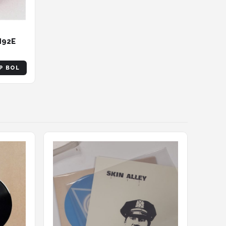
M92E
P BOL