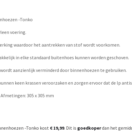
enhoezen -Tonko
leen voering.
werking waardoor het aantrekken van stof wordt voorkomen.
kkelijk in elke standaard buitenhoes kunnen worden geschoven.
n wordt aanzienlijk verminderd door binnenhoezen te gebruiken.
kunnen keen krassen veroorzaken en zorgen ervoor dat de lp antista
g. Afmetingen: 305 x 305 mm
innenhoezen -Tonko kost
€ 19,99
. Dit is
goedkoper
dan het gemidd