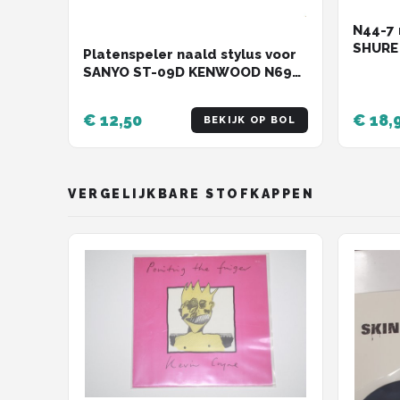
N44-7 
SHURE
Platenspeler naald stylus voor
M44M
SANYO ST-09D KENWOOD N69
SONY PSLX150 plus de volgende
modellen: Sony PSJ10, PSJ11,
€ 12,50
€ 18,
BEKIJK OP BOL
PSJ20 PSJ2 PSLX44P PSLX46P
PSLX47 PSLX49 PSLX49P
PPSLX52 PSLX52P PSLX55
PSLX56P PSLX5
VERGELIJKBARE STOFKAPPEN