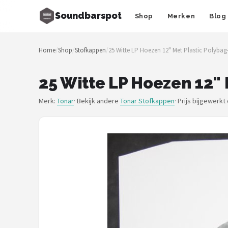
Soundbarspot
Shop
Merken
Blog
Zoeken
Home
/
Shop
/
Stofkappen
/
25 Witte LP Hoezen 12" Met Plastic Polyba
NAVIGATIE
Shop
25 Witte LP Hoezen 12"
Merken
Merk:
Tonar
· Bekijk andere
Tonar Stofkappen
·
Prijs bijgewerkt
Blog
Muziekstijlen
Sonos
JBL
Samsung