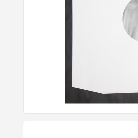
Shop
POPULAIRE MERKEN
Power Dynamics
Soundskins
Teufel
ArtSound
JBL
AquaSound
Fenton