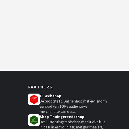
PARTNERS
F1 Webshop
De Grootste F1 Online Shop met een enorm
aanbod van 100% authentieke
merchandise van o.a....
Shop Thuingereedschap
Het juiste tuingereedschap maakt elke klus
in de tuin eenvoudiger, met grasmaaiers,