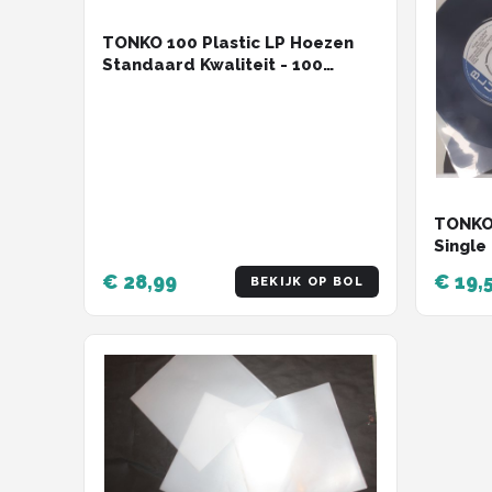
TONKO 100 Plastic LP Hoezen
Standaard Kwaliteit - 100
Micron - buitenhoes
TONKO 
Single
Kwalit
€ 28,99
€ 19,
BEKIJK OP BOL
-buite