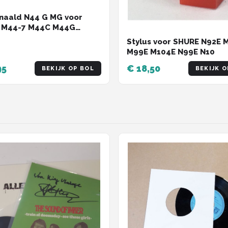
naald N44 G MG voor
 M44-7 M44C M44G
G
Stylus voor SHURE N92E 
M99E M104E N99E N10
95
€ 18,50
BEKIJK OP BOL
BEKIJK O