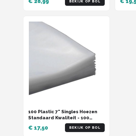
€ 28,99
€ 19,
BEKIJK OP BOL
-buite
100 Plastic 7" Singles Hoezen
Standaard Kwaliteit - 100
Micron
€ 17,50
BEKIJK OP BOL