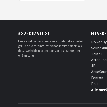
SOUNDBARSPOT
MERKEN
Een soundbar bevat een aantal luidsprekers die het
Power Dy
geluid de kamer insturen vanaf dezelfde plaats als
Soundski
de tv. We hebben soundbars van o.a. Sonos, JBL
Teufel
en Samsung
ArtSound
JBL
AquaSou
Fenton
Dali
Alle mer