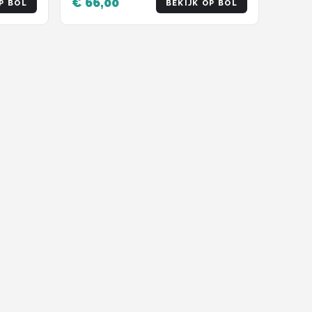
€ 66,00
P BOL
BEKIJK OP BOL
Beschermhoezen - Lp Hoezen
Plastic - Lp Hoezen Buitenhoes
Vinyl