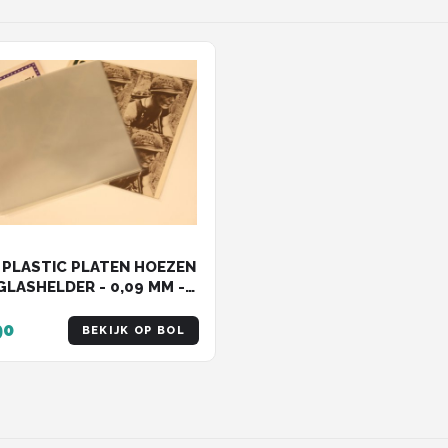
- PLASTIC PLATEN HOEZEN
GLASHELDER - 0,09 MM -
 -beschermhoes LP -
hoes
90
BEKIJK OP BOL