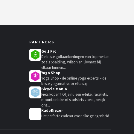
PARTNERS
Golf Pro
De beste golfaanbiedingen van topmerken
zoals Spalding, Wilson en Skymax bij
elkaar binnen...
Yoga Shop
Yoga Shop - de online yoga experts! - de
beste yogamat voor elke stijl!
Bicycle Mania
Fiets kopen? Of je nu een e-bike, racefiets,
mountainbike of stadsfiets zoekt, bekijk
ons...
KadoKiezer
🎁
Het perfecte cadeau voor elke gelegenheid.