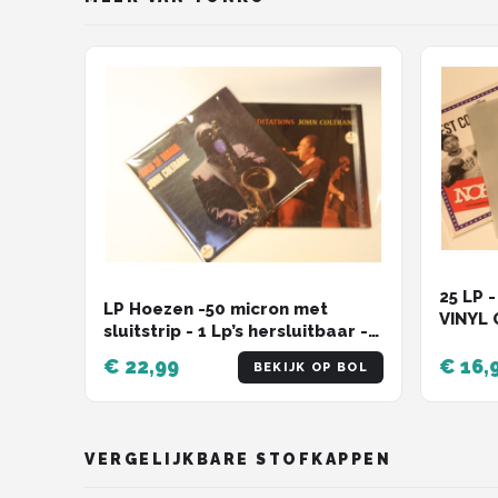
25 LP 
LP Hoezen -50 micron met
VINYL 
sluitstrip - 1 Lp’s hersluitbaar -
TONKO
Buitenhoezen voor 12 inch
Buiten
€ 22,99
€ 16,
BEKIJK OP BOL
Albums en LP's (100 stuks)
Tonko
VERGELIJKBARE STOFKAPPEN