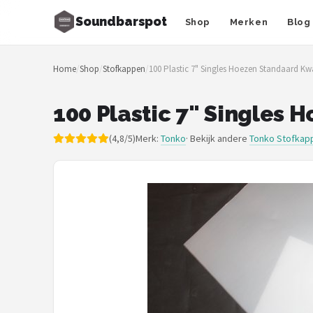
Soundbarspot
Shop
Merken
Blog
Zoeken
Home
/
Shop
/
Stofkappen
/
100 Plastic 7" Singles Hoezen Standaard Kwa
NAVIGATIE
Shop
100 Plastic 7" Singles 
Merken
(4,8/5)
Merk:
Tonko
· Bekijk andere
Tonko Stofkap
Blog
Muziekstijlen
Sonos
JBL
Samsung