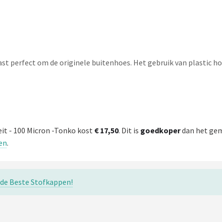
t perfect om de originele buitenhoes. Het gebruik van plastic hoe
eit - 100 Micron -Tonko kost
€ 17,50
. Dit is
goedkoper
dan het gem
en
.
 de Beste Stofkappen!