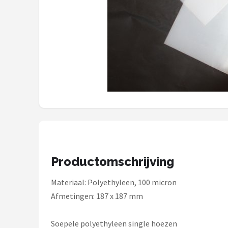
Shop
POPULAIRE MERKEN
Power Dynamics
Soundskins
Teufel
ArtSound
JBL
Productomschrijving
AquaSound
Materiaal: Polyethyleen, 100 micron
Afmetingen: 187 x 187 mm
Fenton
Soepele polyethyleen single hoezen