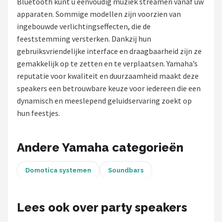
Bluetooth kunt u eenvoudig muziek streamen vanaf uw
apparaten. Sommige modellen zijn voorzien van
Shop
ingebouwde verlichtingseffecten, die de
POPULAIRE MERKEN
feeststemming versterken. Dankzij hun
gebruiksvriendelijke interface en draagbaarheid zijn ze
Power Dynamics
gemakkelijk op te zetten en te verplaatsen. Yamaha’s
reputatie voor kwaliteit en duurzaamheid maakt deze
Soundskins
speakers een betrouwbare keuze voor iedereen die een
dynamisch en meeslepend geluidservaring zoekt op
Teufel
hun feestjes.
ArtSound
Andere Yamaha categorieën
JBL
Domotica systemen
Soundbars
AquaSound
Fenton
Lees ook over party speakers