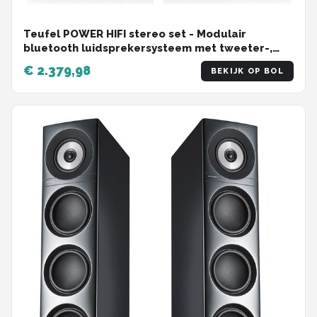
Teufel POWER HIFI stereo set - Modulair
bluetooth luidsprekersysteem met tweeter-,
midrange- en bass unit, set van 2 , zwart
€ 2.379,98
BEKIJK OP BOL