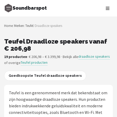
Soundbarspot
Zoeken
Home
/
Merken
/
Teufel
/
Draadloze speakers
NAVIGATIE
Shop
Teufel Draadloze speakers vanaf
€ 206,98
Merken
draadloze speakers
19 producten
· € 206,98 – € 3.399,98 · Bekijk alle
Teufel producten
of overige
Blog
Muziekstijlen
Goedkoopste Teufel draadloze speakers
Sonos
Teufel is een gerenommeerd merk dat bekendstaat om
zijn hoogwaardige draadloze speakers. Hun producten
JBL
bieden indrukwekkende geluidskwaliteit en moderne
connectiviteitsopties, zoals Bluetooth en Wi-Fi. Met
Samsung