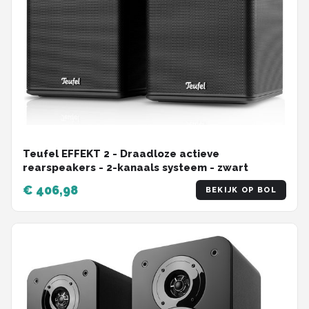
Teufel EFFEKT 2 - Draadloze actieve
rearspeakers - 2-kanaals systeem - zwart
€ 406,98
BEKIJK OP BOL