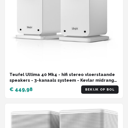
Teufel Ultima 40 Mk4 - hifi stereo vloerstaande
speakers - 3-kanaals systeem - Kevlar midrange
driver met faseplug en aparte - wit
€ 449,98
BEKIJK OP BOL