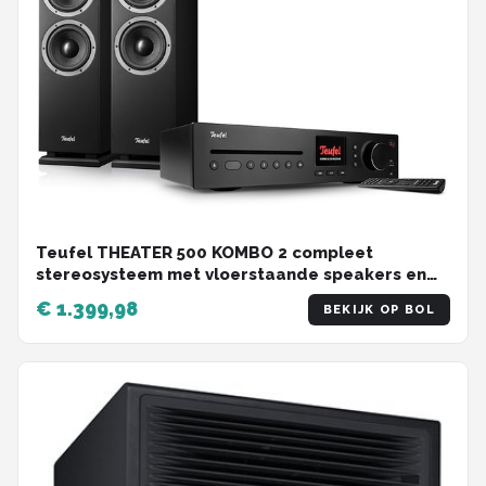
Teufel THEATER 500 KOMBO 2 compleet
stereosysteem met vloerstaande speakers en
cd-receiver - Bluetooth, WLAN, DAB+, CD-speler
€ 1.399,98
BEKIJK OP BOL