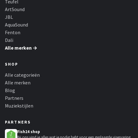
Teufel
ArtSound
JBL
AquaSound
Fenton
Dali
Alle merken →
SHOP
Alle categorieën
Alle merken
Blog
Partners
Muziekstijlen
PARTNERS
Fish24 shop
Bij ons vind je alles wat je nodig hebt voor een geslaagde viservaring.