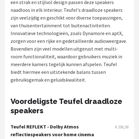
een strak en stijlvol design passen deze speakers
naadloos in elk interieur. Teufel's draadloze speakers
Shop
zijn veelzijdig en geschikt voor diverse toepassingen,
POPULAIRE MERKEN
van thuisentertainment tot buitenactiviteiten.
Innovatieve technologieën, zoals Dynamore en aptX,
Power Dynamics
zorgen voor een rijke en gedetailleerde audioweergave.
Bovendien zijn veel modellen uitgerust met multi-
Soundskins
room functionaliteit, waardoor gebruikers muziek in
meerdere kamers tegelijk kunnen afspelen. Teufel
Teufel
biedt hiermee een uitstekende balans tussen
gebruiksgemak en geluidskwaliteit.
ArtSound
JBL
Voordeligste Teufel draadloze
speakers
AquaSound
Fenton
Teufel REFLEKT - Dolby Atmos
€ 206,98
reflectiespeakers voor home cinema