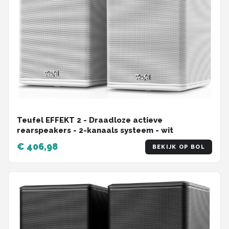
Teufel EFFEKT 2 - Draadloze actieve
rearspeakers - 2-kanaals systeem - wit
€ 406,98
BEKIJK OP BOL