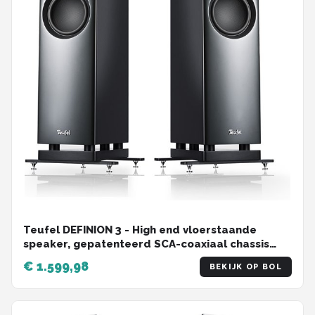
Teufel DEFINION 3 - High end vloerstaande
speaker, gepatenteerd SCA-coaxiaal chassis
voor ongekende ruimtelijkheid en brede
€ 1.599,98
BEKIJK OP BOL
afstraling ,