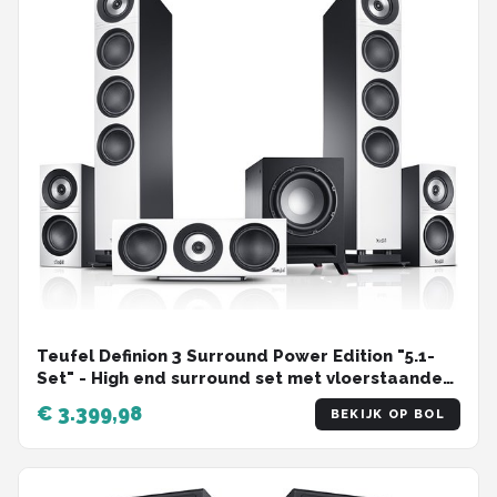
Teufel Definion 3 Surround Power Edition "5.1-
Set" - High end surround set met vloerstaande
speakers met gepatenteerd SCA-coaxiaal
€ 3.399,98
BEKIJK OP BOL
chassis voor ongekende ruimtelijkheid en brede
afstraling, subwoofer , wit / zwart