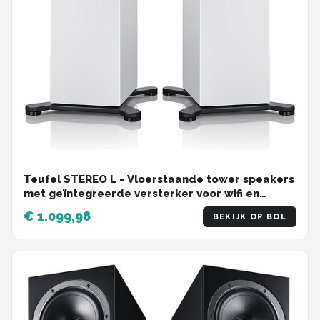
Teufel STEREO L - Vloerstaande tower speakers
met geïntegreerde versterker voor wifi en
bluetooth streaming , wit
€ 1.099,98
BEKIJK OP BOL