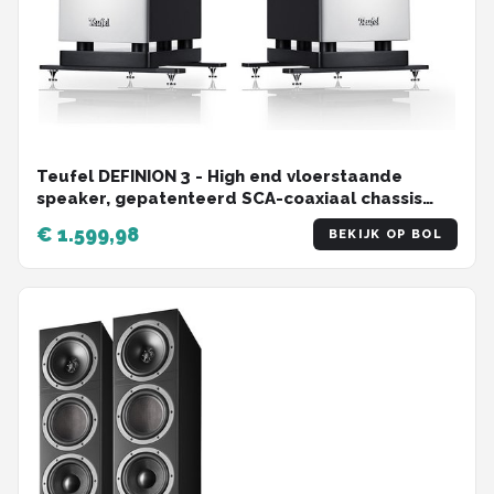
Teufel DEFINION 3 - High end vloerstaande
speaker, gepatenteerd SCA-coaxiaal chassis
voor ongekende ruimtelijkheid en brede
€ 1.599,98
BEKIJK OP BOL
afstraling , wit / zwart