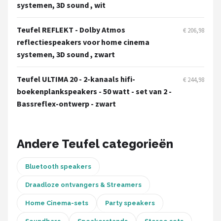
Dali
systemen, 3D sound , wit
Ultimea
Teufel REFLEKT - Dolby Atmos
€ 206,98
reflectiespeakers voor home cinema
Carlinkit
systemen, 3D sound , zwart
Alle merken →
Teufel ULTIMA 20 - 2-kanaals hifi-
€ 244,98
boekenplankspeakers - 50 watt - set van 2 -
Bassreflex-ontwerp - zwart
Andere Teufel categorieën
Bluetooth speakers
Draadloze ontvangers & Streamers
Home Cinema-sets
Party speakers