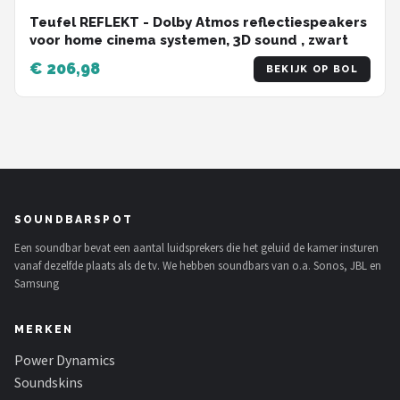
Teufel REFLEKT - Dolby Atmos reflectiespeakers
voor home cinema systemen, 3D sound , zwart
€ 206,98
BEKIJK OP BOL
SOUNDBARSPOT
Een soundbar bevat een aantal luidsprekers die het geluid de kamer insturen
vanaf dezelfde plaats als de tv. We hebben soundbars van o.a. Sonos, JBL en
Samsung
MERKEN
Power Dynamics
Soundskins