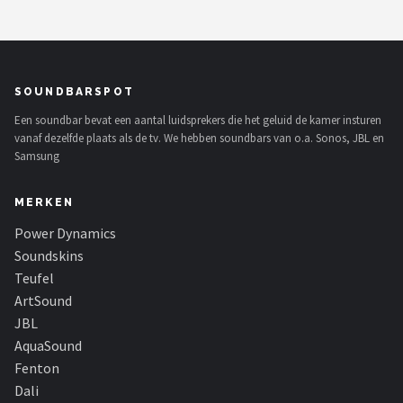
Dali
Ultimea
SOUNDBARSPOT
Carlinkit
Een soundbar bevat een aantal luidsprekers die het geluid de kamer insturen
Alle merken →
vanaf dezelfde plaats als de tv. We hebben soundbars van o.a. Sonos, JBL en
Samsung
MERKEN
Power Dynamics
Soundskins
Teufel
ArtSound
JBL
AquaSound
Fenton
Dali