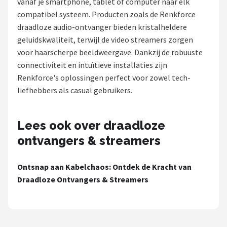
vanaf je smartphone, tablet of computer naar elk
compatibel systeem. Producten zoals de Renkforce
Shop
draadloze audio-ontvanger bieden kristalheldere
POPULAIRE MERKEN
geluidskwaliteit, terwijl de video streamers zorgen
voor haarscherpe beeldweergave. Dankzij de robuuste
Power Dynamics
connectiviteit en intuïtieve installaties zijn
Renkforce's oplossingen perfect voor zowel tech-
Soundskins
liefhebbers als casual gebruikers.
Teufel
Lees ook over draadloze
ArtSound
ontvangers & streamers
JBL
Ontsnap aan Kabelchaos: Ontdek de Kracht van
Draadloze Ontvangers & Streamers
AquaSound
Fenton