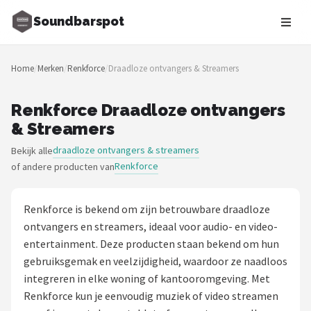
Soundbarspot
Zoeken
Home
/
Merken
/
Renkforce
/
Draadloze ontvangers & Streamers
NAVIGATIE
Shop
Renkforce Draadloze ontvangers
& Streamers
Merken
draadloze ontvangers & streamers
Bekijk alle
Renkforce
of andere producten van
Blog
Muziekstijlen
Renkforce is bekend om zijn betrouwbare draadloze
ontvangers en streamers, ideaal voor audio- en video-
Sonos
entertainment. Deze producten staan bekend om hun
gebruiksgemak en veelzijdigheid, waardoor ze naadloos
JBL
integreren in elke woning of kantooromgeving. Met
Renkforce kun je eenvoudig muziek of video streamen
Samsung