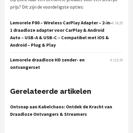
Dali
prijs? Dit zijn de voordeligste opties:
Ultimea
Lemorele P80 – Wireless CarPlay Adapter – 2-in-
€ 34,95
1 draadloze adapter voor CarPlay & Android
Carlinkit
Auto – USB-A & USB-C – Compatibel met iOS &
Android – Plug & Play
Alle merken →
Lemorele draadloze HD zender- en
€ 119,95
ontvangerset
Gerelateerde artikelen
Ontsnap aan Kabelchaos: Ontdek de Kracht van
Draadloze Ontvangers & Streamers