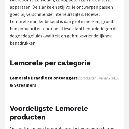
apparaten. De slanke en stijlvolle ontwerpen passen
Shop
goed bij verschillende interieurstijlen. Hoewel
Lemorele minder bekend is dan grote merken, groeit
POPULAIRE MERKEN
hun populariteit door positieve klantbeoordelingen die
Power Dynamics
de goede geluidskwaliteit en gebruiksvriendelijkheid
benadrukken.
Soundskins
Teufel
Lemorele per categorie
ArtSound
Lemorele Draadloze ontvangers
2 producten · vanaf € 34,95
& Streamers
JBL
AquaSound
Voordeligste Lemorele
producten
Fenton
Op zoek naar een Lemorele product voor een scherpe