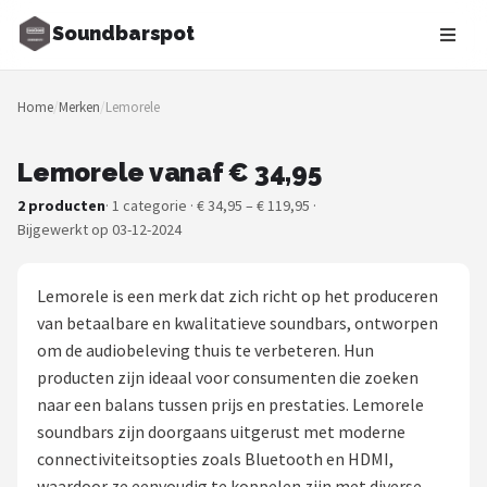
Soundbarspot
Zoeken
Home
/
Merken
/
Lemorele
NAVIGATIE
Shop
Lemorele vanaf € 34,95
2 producten
· 1 categorie · € 34,95 – € 119,95 ·
Merken
Bijgewerkt op 03-12-2024
Blog
Lemorele is een merk dat zich richt op het produceren
Muziekstijlen
van betaalbare en kwalitatieve soundbars, ontworpen
om de audiobeleving thuis te verbeteren. Hun
Sonos
producten zijn ideaal voor consumenten die zoeken
naar een balans tussen prijs en prestaties. Lemorele
JBL
soundbars zijn doorgaans uitgerust met moderne
connectiviteitsopties zoals Bluetooth en HDMI,
Samsung
waardoor ze eenvoudig te koppelen zijn met diverse