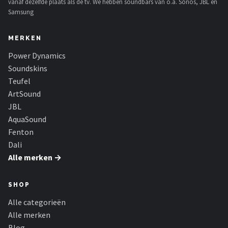
vanaf dezelfde plaats als de tv. We hebben soundbars van o.a. Sonos, JBL en
Samsung
MERKEN
Power Dynamics
Soundskins
Teufel
ArtSound
JBL
AquaSound
Fenton
Dali
Alle merken →
SHOP
Alle categorieën
Alle merken
Blog