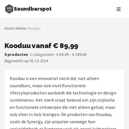
Soundbarspot
Zoeken
Home
/
Merken
/
Kooduu
NAVIGATIE
Shop
Kooduu vanaf € 89,99
5 producten
· 3 categorieën · € 89,99 – € 249,00 ·
Merken
Bijgewerkt op 01-12-2024
Blog
Kooduu is een innovatief merk dat niet alleen
Muziekstijlen
soundbars, maar ook multifunctionele
lifestyleproducten aanbiedt die technologie en design
Sonos
combineren. Het merk staat bekend om zijn stijlvolle
en functionele ontwerpen die niet alleen geluid, maar
JBL
ook sfeer in huis brengen. De producten van Kooduu,
zoals de Synergy, zijn populair vanwege hun
Samsung
veelzijdigheid; ze fungeren vaak als zowel luidsprekers