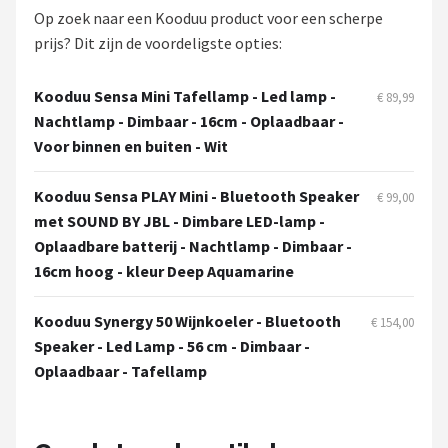
Dali
Op zoek naar een Kooduu product voor een scherpe
prijs? Dit zijn de voordeligste opties:
Ultimea
Kooduu Sensa Mini Tafellamp - Led lamp -
€ 89,99
Carlinkit
Nachtlamp - Dimbaar - 16cm - Oplaadbaar -
Voor binnen en buiten - Wit
Alle merken →
Kooduu Sensa PLAY Mini - Bluetooth Speaker
€ 99,00
met SOUND BY JBL - Dimbare LED-lamp -
Oplaadbare batterij - Nachtlamp - Dimbaar -
16cm hoog - kleur Deep Aquamarine
Kooduu Synergy 50 Wijnkoeler - Bluetooth
€ 154,00
Speaker - Led Lamp - 56 cm - Dimbaar -
Oplaadbaar - Tafellamp