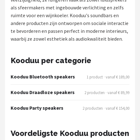
als sfeermakers met ingebouwde verlichting en zelfs
Shop
ruimte voor een wijnkoeler. Kooduu's soundbars en
andere producten zijn ontworpen om sociale interactie
POPULAIRE MERKEN
te bevorderen en passen perfect in moderne interieurs,
Power Dynamics
waarbij ze zowel esthetiek als audiokwaliteit bieden.
Soundskins
Kooduu per categorie
Teufel
Kooduu Bluetooth speakers
1 product · vanaf € 189,00
ArtSound
Kooduu Draadloze speakers
2 producten · vanaf € 89,99
JBL
Kooduu Party speakers
2 producten · vanaf € 154,00
AquaSound
Fenton
Voordeligste Kooduu producten