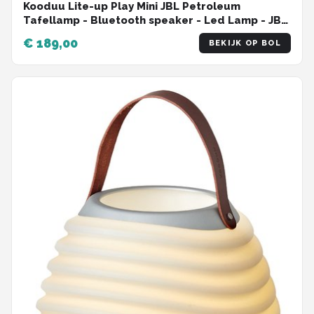
Kooduu Lite-up Play Mini JBL Petroleum
Tafellamp - Bluetooth speaker - Led Lamp - JBL
speaker
€ 189,00
BEKIJK OP BOL