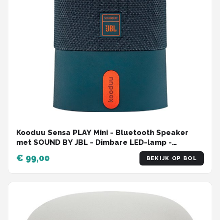
Kooduu Sensa PLAY Mini - Bluetooth Speaker
met SOUND BY JBL - Dimbare LED-lamp -
Oplaadbare batterij - Nachtlamp - Dimbaar -
€ 99,00
BEKIJK OP BOL
16cm hoog - kleur Deep Aquamarine