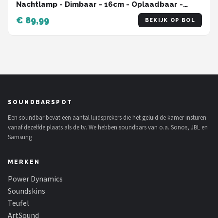
Nachtlamp - Dimbaar - 16cm - Oplaadbaar -
Voor binnen en buiten - Wit
€ 89,99
BEKIJK OP BOL
SOUNDBARSPOT
Een soundbar bevat een aantal luidsprekers die het geluid de kamer insturen
vanaf dezelfde plaats als de tv. We hebben soundbars van o.a. Sonos, JBL en
Samsung
MERKEN
Power Dynamics
Soundskins
Teufel
ArtSound