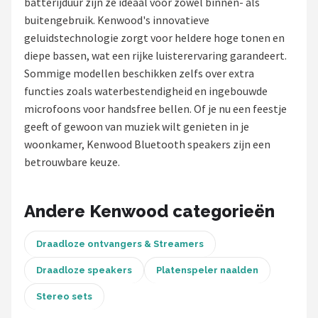
batterijduur zijn ze ideaal voor zowel binnen- als
buitengebruik. Kenwood's innovatieve
Shop
geluidstechnologie zorgt voor heldere hoge tonen en
POPULAIRE MERKEN
diepe bassen, wat een rijke luisterervaring garandeert.
Sommige modellen beschikken zelfs over extra
Power Dynamics
functies zoals waterbestendigheid en ingebouwde
microfoons voor handsfree bellen. Of je nu een feestje
Soundskins
geeft of gewoon van muziek wilt genieten in je
woonkamer, Kenwood Bluetooth speakers zijn een
Teufel
betrouwbare keuze.
ArtSound
Andere Kenwood categorieën
JBL
Draadloze ontvangers & Streamers
AquaSound
Draadloze speakers
Platenspeler naalden
Fenton
Stereo sets