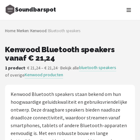
Soundbarspot
Zoeken
Home
/
Merken
/
Kenwood
/
Bluetooth speakers
NAVIGATIE
Shop
Kenwood Bluetooth speakers
vanaf € 21,24
Merken
bluetooth speakers
1 product
· € 21,24 – € 21,24 · Bekijk alle
Kenwood producten
of overige
Blog
Muziekstijlen
Kenwood Bluetooth speakers staan bekend om hun
hoogwaardige geluidskwaliteit en gebruiksvriendelijke
Sonos
ontwerp. Deze draagbare speakers bieden naadloze
draadloze connectiviteit, waardoor streamen vanaf
JBL
smartphones, tablets of andere Bluetooth-apparaten
eenvoudig is. Met een robuuste bouw en lange
Samsung