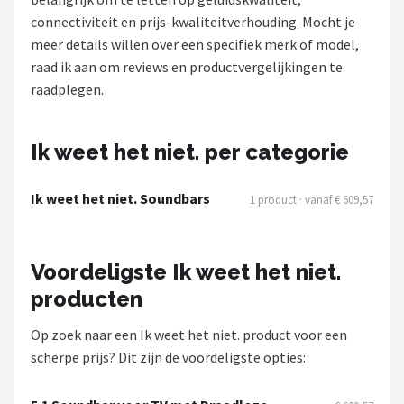
connectiviteit en prijs-kwaliteitverhouding. Mocht je
Shop
meer details willen over een specifiek merk of model,
raad ik aan om reviews en productvergelijkingen te
POPULAIRE MERKEN
raadplegen.
Power Dynamics
Soundskins
Ik weet het niet. per categorie
Teufel
Ik weet het niet. Soundbars
1 product · vanaf € 609,57
ArtSound
Voordeligste Ik weet het niet.
JBL
producten
AquaSound
Op zoek naar een Ik weet het niet. product voor een
scherpe prijs? Dit zijn de voordeligste opties:
Fenton