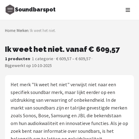
Soundbarspot
Zoeken
Home
/
Merken
/
Ik weet het niet.
NAVIGATIE
Shop
Ik weet het niet. vanaf € 609,57
1 producten
· 1 categorie · € 609,57 – € 609,57 ·
Merken
Bijgewerkt op 10-10-2025
Blog
Het merk "Ik weet het niet" verwijst niet naar een
Muziekstijlen
specifiek soundbar merk, maar lijkt eerder op een
uitdrukking van verwarring of onbekendheid. In de
Sonos
markt van soundbars zijn er talrijke gevestigde merken
zoals Sonos, Bose, Samsung en JBL die bekendstaan
JBL
om hun audiokwaliteit en innovatieve functies. Als je op
zoek bent naar informatie over soundbars, is het
Samsung
belangrijk om te letten op geluidskwaliteit,