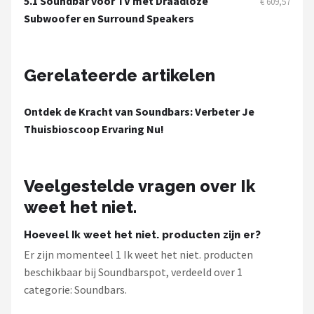
5.1 Soundbar voor TV met Draadloze
€ 609,57
Dali
Subwoofer en Surround Speakers
Ultimea
Gerelateerde artikelen
Carlinkit
Alle merken →
Ontdek de Kracht van Soundbars: Verbeter Je
Thuisbioscoop Ervaring Nu!
Veelgestelde vragen over Ik
weet het niet.
Hoeveel Ik weet het niet. producten zijn er?
Er zijn momenteel 1 Ik weet het niet. producten
beschikbaar bij Soundbarspot, verdeeld over 1
categorie: Soundbars.