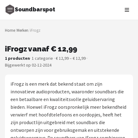
Soundbarspot
Zoeken
Home
/
Merken
/
iFrogz
NAVIGATIE
Shop
iFrogz vanaf € 12,99
1 producten
· 1 categorie · € 12,99 – € 12,99 ·
Merken
Bijgewerkt op 02-12-2024
Blog
iFrogz is een merk dat bekend staat om zijn
Muziekstijlen
innovatieve audioproducten, waaronder soundbars die
een betaalbare en kwaliteitsvolle geluidservaring
Sonos
bieden. Hoewel iFrogz oorspronkelijk meer bekendheid
verwierf met hoofdtelefoons en oordopjes, heeft het
JBL
zijn productlijn uitgebreid met soundbars die
ontworpen zijn voor gebruiksgemak en uitstekende
Samsung
geluidsweergave. De soundbars van iFrogz combineren