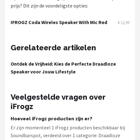
Dali
prijs? Dit zijn de voordeligste opties:
Ultimea
IFROGZ Coda Wireles Speaker With Mic Red
€ 12,99
Carlinkit
Gerelateerde artikelen
Alle merken →
Ontdek de Vrijheid: Kies de Perfecte Draadloze
Speaker voor Jouw Lifestyle
Veelgestelde vragen over
iFrogz
Hoeveel iFrogz producten zijn er?
Er zijn momenteel 1 iFrogz producten beschikbaar bij
Soundbarspot, verdeeld over 1 categorie: Draadloze