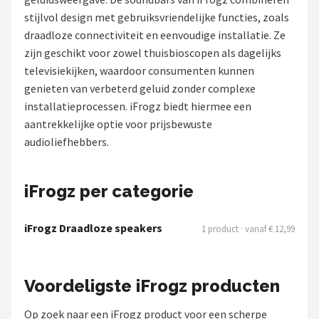
stijlvol design met gebruiksvriendelijke functies, zoals
Shop
draadloze connectiviteit en eenvoudige installatie. Ze
zijn geschikt voor zowel thuisbioscopen als dagelijks
POPULAIRE MERKEN
televisiekijken, waardoor consumenten kunnen
Power Dynamics
genieten van verbeterd geluid zonder complexe
installatieprocessen. iFrogz biedt hiermee een
Soundskins
aantrekkelijke optie voor prijsbewuste
audioliefhebbers.
Teufel
ArtSound
iFrogz per categorie
JBL
iFrogz Draadloze speakers
1 product · vanaf € 12,99
AquaSound
Voordeligste iFrogz producten
Fenton
Op zoek naar een iFrogz product voor een scherpe