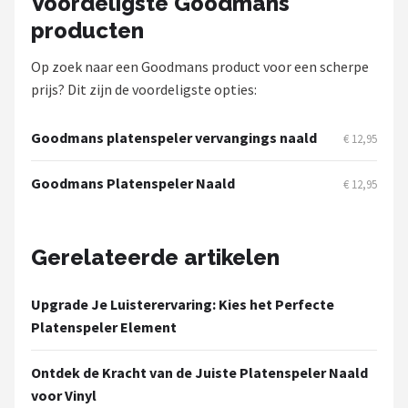
Voordeligste Goodmans
Dali
producten
Ultimea
Op zoek naar een Goodmans product voor een scherpe
prijs? Dit zijn de voordeligste opties:
Carlinkit
Goodmans platenspeler vervangings naald
Alle merken →
€ 12,95
Goodmans Platenspeler Naald
€ 12,95
Gerelateerde artikelen
Upgrade Je Luisterervaring: Kies het Perfecte
Platenspeler Element
Ontdek de Kracht van de Juiste Platenspeler Naald
voor Vinyl