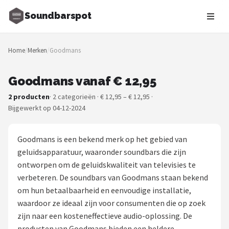
Soundbarspot
Zoeken
Home
/
Merken
/
Goodmans
NAVIGATIE
Shop
Goodmans vanaf € 12,95
2 producten
· 2 categorieën · € 12,95 – € 12,95 ·
Merken
Bijgewerkt op 04-12-2024
Blog
Goodmans is een bekend merk op het gebied van
Muziekstijlen
geluidsapparatuur, waaronder soundbars die zijn
ontworpen om de geluidskwaliteit van televisies te
Sonos
verbeteren. De soundbars van Goodmans staan bekend
om hun betaalbaarheid en eenvoudige installatie,
JBL
waardoor ze ideaal zijn voor consumenten die op zoek
zijn naar een kosteneffectieve audio-oplossing. De
Samsung
producten van Goodmans bieden een heldere