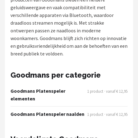
geluidsweergave en vaak compatibiliteit met
Shop
verschillende apparaten via Bluetooth, waardoor
draadloos streamen mogelijk is. Met strakke
POPULAIRE MERKEN
ontwerpen passen ze naadloos in moderne
Power Dynamics
woonkamers. Goodmans blijft zich richten op innovatie
en gebruiksvriendelijkheid om aan de behoeften van een
Soundskins
breed publiek te voldoen.
Teufel
Goodmans per categorie
ArtSound
Goodmans Platenspeler
1 product · vanaf € 12,95
JBL
elementen
AquaSound
Goodmans Platenspeler naalden
1 product · vanaf € 12,95
Fenton