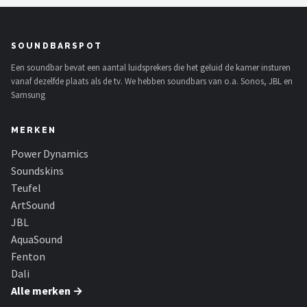
SOUNDBARSPOT
Een soundbar bevat een aantal luidsprekers die het geluid de kamer insturen
vanaf dezelfde plaats als de tv. We hebben soundbars van o.a. Sonos, JBL en
Samsung
MERKEN
Power Dynamics
Soundskins
Teufel
ArtSound
JBL
AquaSound
Fenton
Dali
Alle merken →