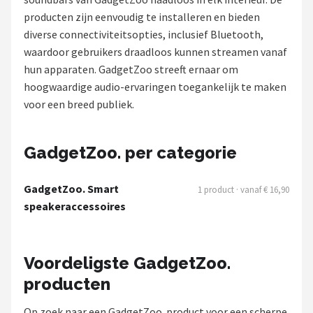
producten zijn eenvoudig te installeren en bieden
Shop
diverse connectiviteitsopties, inclusief Bluetooth,
waardoor gebruikers draadloos kunnen streamen vanaf
POPULAIRE MERKEN
hun apparaten. GadgetZoo streeft ernaar om
Power Dynamics
hoogwaardige audio-ervaringen toegankelijk te maken
voor een breed publiek.
Soundskins
Teufel
GadgetZoo. per categorie
ArtSound
GadgetZoo. Smart
1 product · vanaf € 16,90
speakeraccessoires
JBL
AquaSound
Voordeligste GadgetZoo.
producten
Fenton
Op zoek naar een GadgetZoo. product voor een scherpe