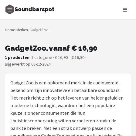
Soundbarspot
Zoeken
Home
/
Merken
/
GadgetZoo.
NAVIGATIE
Shop
GadgetZoo. vanaf € 16,90
1 producten
· 1 categorie · € 16,90 – € 16,90 ·
Merken
Bijgewerkt op 03-12-2024
Blog
GadgetZoo is een opkomend merk in de audiowereld,
Muziekstijlen
bekend om zijn innovatieve en betaalbare soundbars.
Het merk richt zich op het leveren van helder geluid en
Sonos
moderne technologie, waardoor het een populaire
keuze is onder consumenten die hun
JBL
thuisbioscoopervaring willen verbeteren zonder de
bank te breken. Met een strak ontwerp passen de
Samsung
soundbars van GadgetZoo naadloos in elk interieur. De