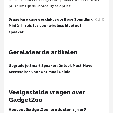
Dali
prijs? Dit zijn de voordeligste opties:
Ultimea
Draagbare case geschikt voor Bose Soundlink
€ 16,90
Mini 2 II - reis tas voor wireless bluetooth
Carlinkit
speaker
Alle merken →
Gerelateerde artikelen
Upgrade je Smart Speaker: Ontdek Must-Have
Accessoires voor Optimaal Geluid
Veelgestelde vragen over
GadgetZoo.
Hoeveel GadgetZoo. producten zijn er?