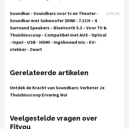
Dali
Soundbar - Soundbars voor tv en Theater -
€ 377,99
Ultimea
Soundbar met Subwoofer 350W - 7.1CH – 4
Surround Speakers – Bluetooth 5.3 – Voor TV &
Carlinkit
Thuisbioscoop - Compatibel met AUX - Optical
- Input - USB - HDMI - Ingebouwd mic - EU-
Alle merken →
stekker - Zwart
Gerelateerde artikelen
Ontdek de Kracht van Soundbars: Verbeter Je
Thuisbioscoop Ervaring Nu!
Veelgestelde vragen over
Fityou