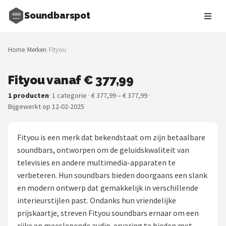
Soundbarspot
Zoeken
Home
/
Merken
/
Fityou
NAVIGATIE
Shop
Fityou vanaf € 377,99
1 producten
· 1 categorie · € 377,99 – € 377,99 ·
Merken
Bijgewerkt op 12-02-2025
Blog
Fityou is een merk dat bekendstaat om zijn betaalbare
Muziekstijlen
soundbars, ontworpen om de geluidskwaliteit van
televisies en andere multimedia-apparaten te
Sonos
verbeteren. Hun soundbars bieden doorgaans een slank
en modern ontwerp dat gemakkelijk in verschillende
JBL
interieurstijlen past. Ondanks hun vriendelijke
prijskaartje, streven Fityou soundbars ernaar om een
Samsung
rijke en meeslepende audio-ervaring te bieden met