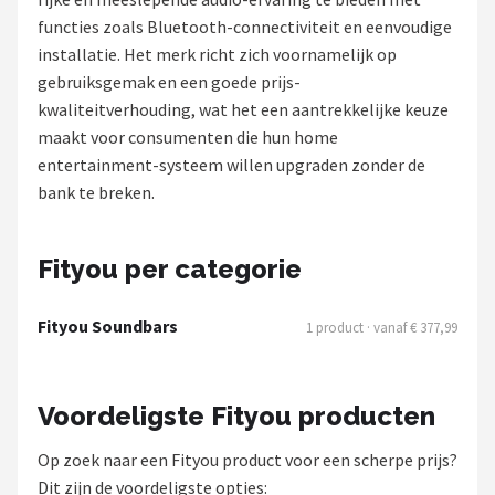
functies zoals Bluetooth-connectiviteit en eenvoudige
Shop
installatie. Het merk richt zich voornamelijk op
gebruiksgemak en een goede prijs-
POPULAIRE MERKEN
kwaliteitverhouding, wat het een aantrekkelijke keuze
Power Dynamics
maakt voor consumenten die hun home
entertainment-systeem willen upgraden zonder de
Soundskins
bank te breken.
Teufel
Fityou per categorie
ArtSound
Fityou Soundbars
1 product · vanaf € 377,99
JBL
AquaSound
Voordeligste Fityou producten
Fenton
Op zoek naar een Fityou product voor een scherpe prijs?
Dit zijn de voordeligste opties: