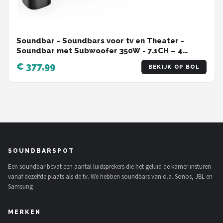
Soundbar - Soundbars voor tv en Theater -
Soundbar met Subwoofer 350W - 7.1CH – 4
Surround Speakers – Bluetooth 5.3 – Voor TV &
€ 377,99
BEKIJK OP BOL
Thuisbioscoop - Compatibel met AUX - Optical -
Input - USB - HDMI - Ingebouwd mic - EU-stekker
- Zwart
SOUNDBARSPOT
Een soundbar bevat een aantal luidsprekers die het geluid de kamer insturen
vanaf dezelfde plaats als de tv. We hebben soundbars van o.a. Sonos, JBL en
Samsung
MERKEN