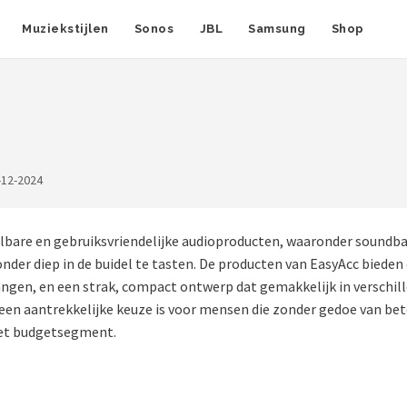
Muziekstijlen
Sonos
JBL
Samsung
Shop
-12-2024
lbare en gebruiksvriendelijke audioproducten, waaronder soundba
der diep in de buidel te tasten. De producten van EasyAcc bieden 
gen, en een strak, compact ontwerp dat gemakkelijk in verschillen
een aantrekkelijke keuze is voor mensen die zonder gedoe van bete
 het budgetsegment.