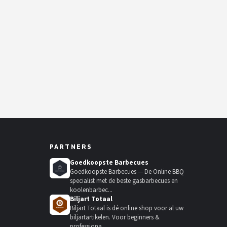
PARTNERS
Goedkoopste Barbecues
Goedkoopste Barbecues — De Online BBQ
specialist met de beste gasbarbecues en
koolenbarbec...
Biljart Totaal
Biljart Totaal is dé online shop voor al uw
biljartartikelen. Voor beginners &
professiona...