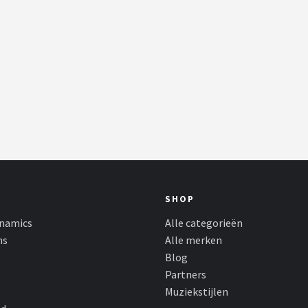
SHOP
namics
Alle categorieën
ns
Alle merken
Blog
Partners
Muziekstijlen