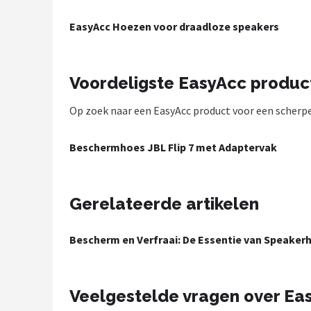
Shop
EasyAcc Hoezen voor draadloze speakers
POPULAIRE MERKEN
Power Dynamics
Voordeligste EasyAcc produc
Op zoek naar een EasyAcc product voor een scherpe p
Soundskins
Teufel
Beschermhoes JBL Flip 7 met Adaptervak
ArtSound
Gerelateerde artikelen
JBL
Bescherm en Verfraai: De Essentie van Speaker
AquaSound
Fenton
Veelgestelde vragen over Ea