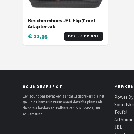
Beschermhoes JBL Flip 7 met
Adaptervak
€ 21,95
BEKIJK OP BOL
SOUNDBARSPOT
MERKEN
Een soundbar bevat een aantal luidsprekers die het
Power Dy
geluid de kamer insturen vanaf dezelfde plaats als
Soundski
de tv. We hebben soundbars van o.a. Sonos, JBL
Teufel
en Samsung
ArtSound
JBL