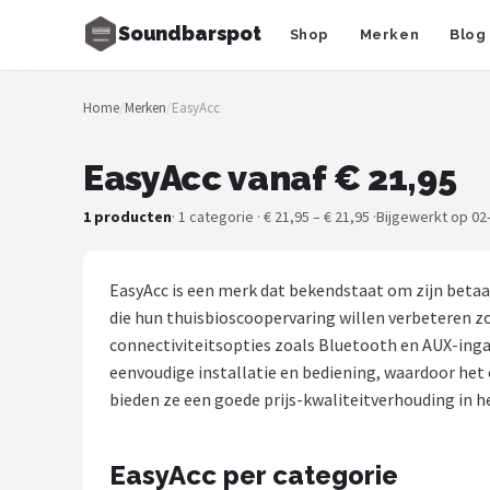
Soundbarspot
Shop
Merken
Blog
Zoeken
Home
/
Merken
/
EasyAcc
NAVIGATIE
Shop
EasyAcc vanaf € 21,95
Merken
1 producten
· 1 categorie · € 21,95 – € 21,95 ·
Bijgewerkt op 02
Blog
EasyAcc is een merk dat bekendstaat om zijn betaa
Muziekstijlen
die hun thuisbioscoopervaring willen verbeteren zon
connectiviteitsopties zoals Bluetooth en AUX-ingan
Sonos
eenvoudige installatie en bediening, waardoor het 
bieden ze een goede prijs-kwaliteitverhouding in
JBL
EasyAcc per categorie
Samsung