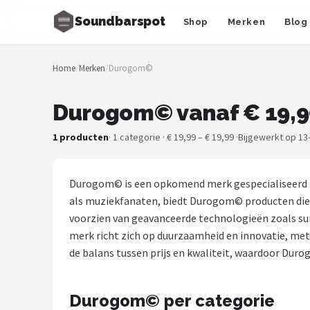
Soundbarspot
Shop
Merken
Blog
Zoeken
Home
/
Merken
/
Durogom©
NAVIGATIE
Shop
Durogom© vanaf € 19,9
Merken
1 producten
· 1 categorie · € 19,99 – € 19,99 ·
Bijgewerkt op 13
Blog
Durogom© is een opkomend merk gespecialiseerd in
Muziekstijlen
als muziekfanaten, biedt Durogom© producten die e
voorzien van geavanceerde technologieën zoals s
Sonos
merk richt zich op duurzaamheid en innovatie, met
de balans tussen prijs en kwaliteit, waardoor Duro
JBL
Durogom© per categorie
Samsung