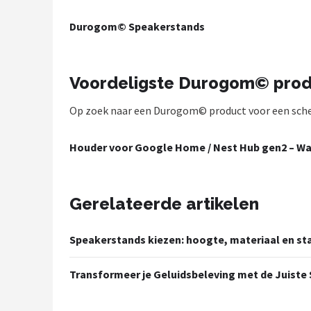
Shop
Durogom© Speakerstands
POPULAIRE MERKEN
Power Dynamics
Voordeligste Durogom© pro
Op zoek naar een Durogom© product voor een scherpe
Soundskins
Teufel
Houder voor Google Home / Nest Hub gen2 – Wal
ArtSound
Gerelateerde artikelen
JBL
Speakerstands kiezen: hoogte, materiaal en sta
AquaSound
Transformeer je Geluidsbeleving met de Juiste
Fenton