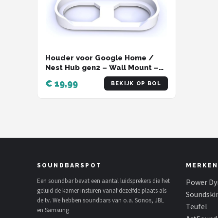
Houder voor Google Home /
Nest Hub gen2 – Wall Mount –
Wit
€ 19,99
BEKIJK OP BOL
SOUNDBARSPOT
MERKEN
Een soundbar bevat een aantal luidsprekers die het
Power Dy
geluid de kamer insturen vanaf dezelfde plaats als
Soundski
de tv. We hebben soundbars van o.a. Sonos, JBL
Teufel
en Samsung