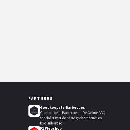
PARTNERS
Goedkoopste Barbecues
Goedkoopste Barbecues — De Online BBQ
specialist met de beste gasbarbecues en
koolenbarbec...
F1 Webshop