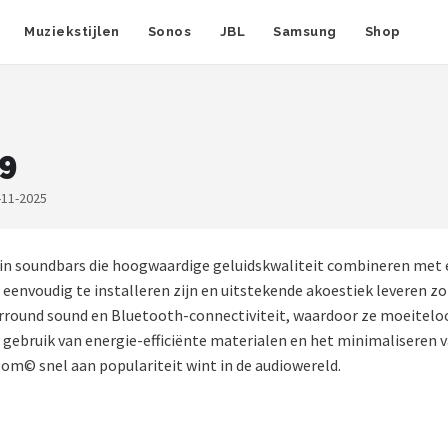
Muziekstijlen
Sonos
JBL
Samsung
Shop
9
-11-2025
 soundbars die hoogwaardige geluidskwaliteit combineren met ee
envoudig te installeren zijn en uitstekende akoestiek leveren zo
urround sound en Bluetooth-connectiviteit, waardoor ze moeite
 gebruik van energie-efficiënte materialen en het minimaliseren 
gom© snel aan populariteit wint in de audiowereld.