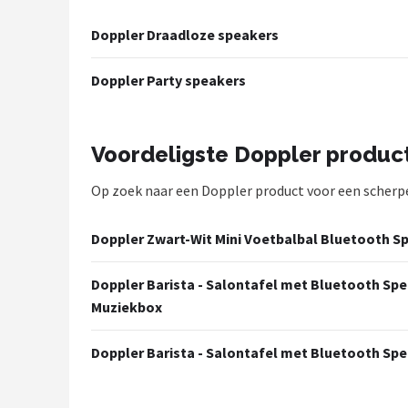
Shop
Doppler Draadloze speakers
POPULAIRE MERKEN
Doppler Party speakers
Power Dynamics
Soundskins
Voordeligste Doppler produc
Op zoek naar een Doppler product voor een scherpe p
Teufel
ArtSound
Doppler Zwart-Wit Mini Voetbalbal Bluetooth S
JBL
Doppler Barista - Salontafel met Bluetooth Spe
Muziekbox
AquaSound
Doppler Barista - Salontafel met Bluetooth Spe
Fenton