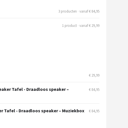
3 producten · vanaf € 84,95
1 product · vanaf € 29,99
€ 29,99
eaker Tafel - Draadloos speaker –
€ 84,95
er Tafel - Draadloos speaker – Muziekbox
€ 84,95