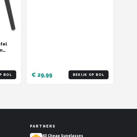
fel
n
 -
Tafel -
iekbox
€ 29,99
P BOL
BEKIJK OP BOL
PARTNERS
All Cheap Sunglasses