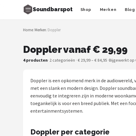
Soundbarspot
Shop
Merken
Blog
Zoeken
Home
/
Merken
/
Doppler
NAVIGATIE
Shop
Doppler vanaf € 29,99
Merken
4 producten
· 2 categorieën · € 29,99 – € 84,95 ·
Bijgewerkt op 
Blog
Doppler is een opkomend merk in de audiowereld, v
Muziekstijlen
met een slank en modern design. Doppler soundbar
eenvoudig te integreren zijn in moderne woonkamer
Sonos
toegankelijk is voor een breed publiek. Met een fo
entertainmentsystemen.
JBL
Doppler per categorie
Samsung