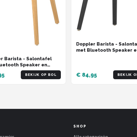
Doppler Barista - Salonta
met Bluetooth Speaker e
Wireless Opladen - Zwart
r Barista - Salontafel
Houten Design - Speaker 
uetooth Speaker en
Draadloos speaker – Muz
ss Opladen - Lichtbruin -
95
€ 84,95
BEKIJK OP BOL
BEKIJK O
 Design - Speaker Tafel -
oos speaker – Muziekbox
SHOP
namics
Alle categorieën