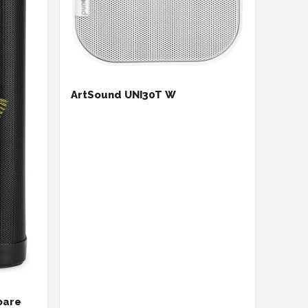
ArtSound UNI30T W
bare