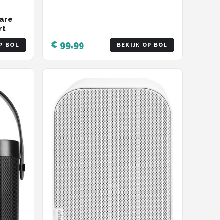
are
rt
€ 99,99
P BOL
BEKIJK OP BOL