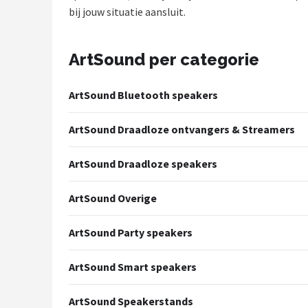
bij jouw situatie aansluit.
Shop
POPULAIRE MERKEN
ArtSound per categorie
Power Dynamics
ArtSound Bluetooth speakers
Soundskins
ArtSound Draadloze ontvangers & Streamers
Teufel
ArtSound Draadloze speakers
ArtSound
ArtSound Overige
JBL
ArtSound Party speakers
AquaSound
ArtSound Smart speakers
Fenton
ArtSound Speakerstands