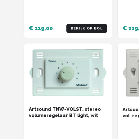
€ 119,00
€ 119
BEKIJK OP BOL
Artsound TNW-VOLST, stereo
Artsou
volumeregelaar BT light, wit
vol. re