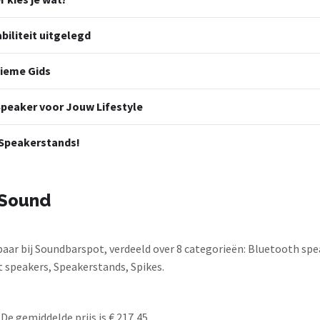
biliteit uitgelegd
tieme Gids
 Speaker voor Jouw Lifestyle
 Speakerstands!
tSound
aar bij Soundbarspot, verdeeld over 8 categorieën: Bluetooth sp
t speakers, Speakerstands, Spikes.
De gemiddelde prijs is € 217,45.