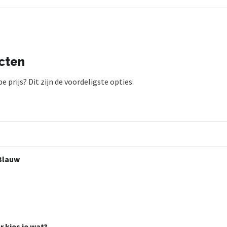
cten
prijs? Dit zijn de voordeligste opties:
 Blauw
 kies je wat?