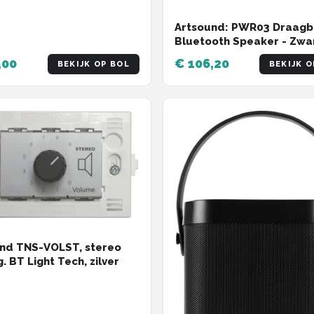
Artsound: PWR03 Draagb
Bluetooth Speaker - Zwa
,00
€ 106,20
BEKIJK OP BOL
BEKIJK O
nd TNS-VOLST, stereo
g. BT Light Tech, zilver