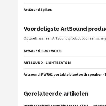
Dali
ArtSound Spikes
Ultimea
Carlinkit
Voordeligste ArtSound produ
Alle merken →
Op zoek naar een ArtSound product voor een scherpe 
ArtSound FL30T WHITE
ARTSOUND - LIGHTBEATS M
Artsound: PWR01 portable bluetooth speaker -
Gerelateerde artikelen
Party speaker kopen: bluetooth of PA — wanneer