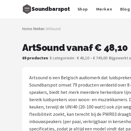
Soundbarspot
Shop
Merken
Blog
Zoeken
Home
/
Merken
/
ArtSound
NAVIGATIE
Shop
ArtSound vanaf € 48,10
Merken
69 producten
· 8 categorieën · € 48,10 – € 749,00 ·
Bijgewerkt 
Blog
Artsound is een Belgisch audiomerk dat luidspreke
Muziekstijlen
Soundbarspot omvat 79 producten verdeeld over 8 
speakers, biedt het merk meerdere herkenbare lijnen.
Sonos
bereik luidsprekers voor woon- en muziekkamers. De
keuken, terwijl de UNI40 (20-100 watt) ook zijn w
JBL
flexibiliteit zoekt, kan terecht bij de PWR03 draa
inbouwspeakers (per paar, verkrijgbaar in kersenh
Samsung
specificaties, zodat je altijd een model vindt dat p