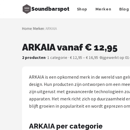
Soundbarspot
Shop
Merken
Blog
Zoeken
Home
/
Merken
/
ARKAIA
NAVIGATIE
Shop
ARKAIA vanaf € 12,95
Merken
2 producten
· 1 categorie · € 12,95 – € 16,95 ·
Bijgewerkt op 01
Blog
ARKAIA is een opkomend merk in de wereld van gel
Muziekstijlen
design. Hun producten zijn ontworpen om een mees
zijn uitgerust met geavanceerde technologieën zo
Sonos
apparaten. Het merk richt zich op duurzaamheid en
blijft groeien in populariteit en wordt geprezen o
JBL
ARKAIA per categorie
Samsung