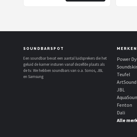
SOUNDBARSPOT
MERKEN
Een soundbar bevat een aantal luidsprekers die het
Power Dy
geluid de kamer insturen vanaf dezelfde plaats als
Soundski
de tv. We hebben soundbars van o.a. Sonos, JBL
Teufel
en Samsung
ArtSound
JBL
AquaSou
Fenton
Dali
Alle mer