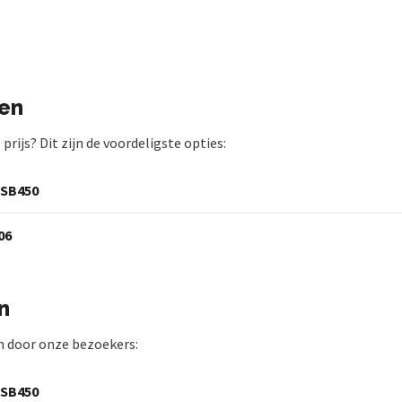
ten
ijs? Dit zijn de voordeligste opties:
 SB450
06
n
 door onze bezoekers:
 SB450