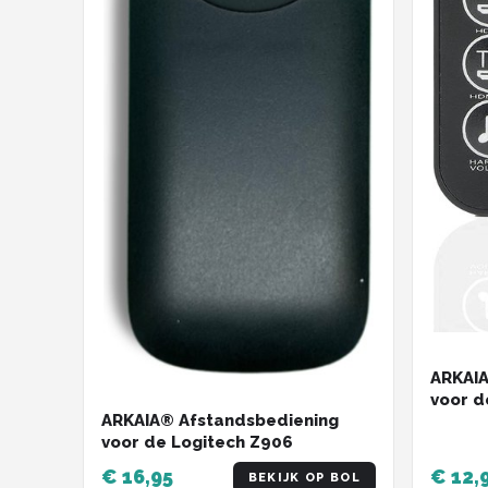
ARKAIA
voor d
ARKAIA® Afstandsbediening
voor de Logitech Z906
€ 16,95
€ 12,
BEKIJK OP BOL