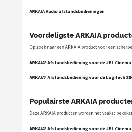
Shop
ARKAIA Audio afstandsbedieningen
POPULAIRE MERKEN
Power Dynamics
Voordeligste ARKAIA produc
Op zoek naar een ARKAIA product voor een scherpe pr
Soundskins
Teufel
ARKAIA® Afstandsbediening voor de JBL Cinema
ArtSound
ARKAIA® Afstandsbediening voor de Logitech Z9
JBL
Populairste ARKAIA producte
AquaSound
Deze ARKAIA producten worden het vaakst bekeken
Fenton
ARKAIA® Afstandsbediening voor de JBL Cinema